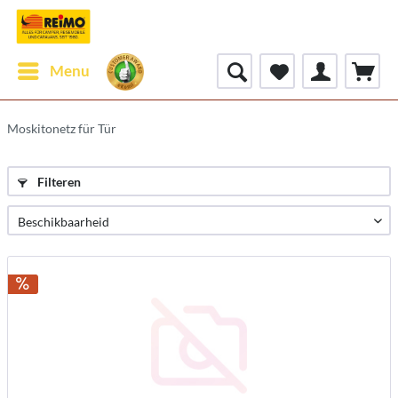
Menu
Moskitonetz für Tür
Filteren