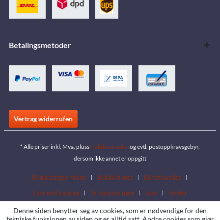
Betalingsmetoder
Vertrag widerrufen
* Alle priser inkl. Mva. pluss
fraktkostnader
og evtl. postoppkravsgebyr,
dersom ikke annet er oppgitt
Nedlastingsområde
Butikk finner
Bli forhandler
Last ned katalog
Ta kontakt med
Jobs
Steder
Denne siden benytter seg av cookies, som er nødvendige for den
tekniske funksjonen av siden og er alltid satt. Andre cookies som gjør