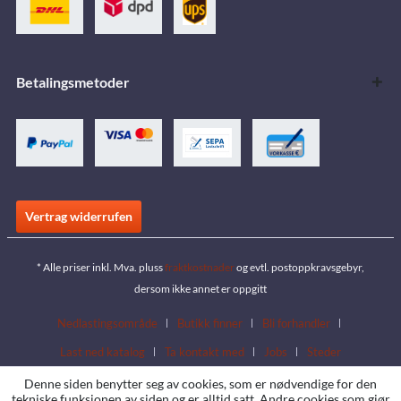
Betalingsmetoder
Vertrag widerrufen
* Alle priser inkl. Mva. pluss
fraktkostnader
og evtl. postoppkravsgebyr,
dersom ikke annet er oppgitt
Nedlastingsområde
Butikk finner
Bli forhandler
Last ned katalog
Ta kontakt med
Jobs
Steder
Denne siden benytter seg av cookies, som er nødvendige for den
tekniske funksjonen av siden og er alltid satt. Andre cookies som gjør