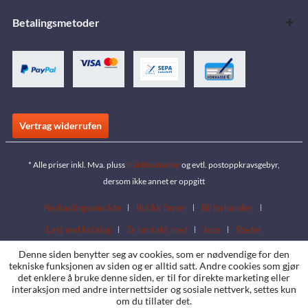
Betalingsmetoder
Vertrag widerrufen
* Alle priser inkl. Mva. pluss
fraktkostnader
og evtl. postoppkravsgebyr,
dersom ikke annet er oppgitt
Nedlastingsområde
Butikk finner
Bli forhandler
Last ned katalog
Ta kontakt med
Jobs
Steder
Denne siden benytter seg av cookies, som er nødvendige for den
tekniske funksjonen av siden og er alltid satt. Andre cookies som gjør
det enklere å bruke denne siden, er til for direkte marketing eller
interaksjon med andre internettsider og sosiale nettverk, settes kun
om du tillater det.