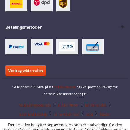
Betalingsmetoder
Vertrag widerrufen
* Alle priser inkl. Mva. pluss
fraktkostnader
og evtl. postoppkravsgebyr,
dersom ikke annet er oppgitt
Nedlastingsområde
Butikk finner
Bli forhandler
Last ned katalog
Ta kontakt med
Jobs
Steder
Denne siden benytter seg av cookies, som er nødvendige for den
tekniske funksjonen av siden og er alltid satt. Andre cookies som gjør