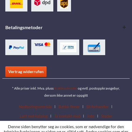
Betalingsmetoder
Vertrag widerrufen
* Alle priser inkl. Mva. pluss
fraktkostnader
og evtl. postoppkravsgebyr,
dersom ikke annet er oppgitt
Nedlastingsområde
Butikk finner
Bli forhandler
Last ned katalog
Ta kontakt med
Jobs
Steder
Denne siden benytter seg av cookies, som er nødvendige for den
tekniske funksjonen av siden og er alltid satt. Andre cookies som gjør