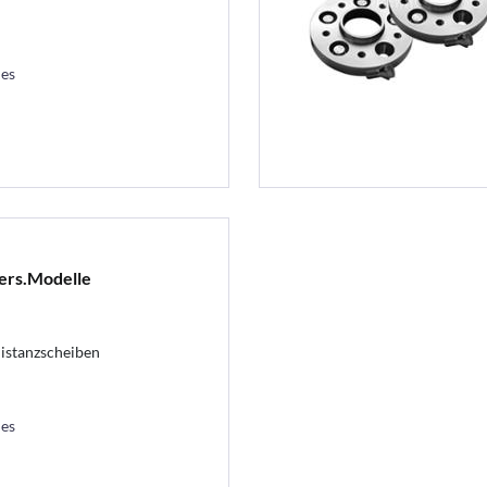
les
ers.Modelle
istanzscheiben
les