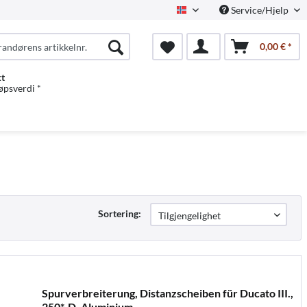
Service/Hjelp
Norwegian
0,00 € *
kt
jøpsverdi *
Sortering:
Spurverbreiterung, Distanzscheiben für Ducato III.,
250*, D, Aluminium