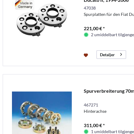
47038
Spurplatten für den Fiat D
221,00 € *
2 umiddelbart tilgjenge
Detaljer
Spurverbreiterung 70m
467271
Hinterachse
311,00 € *
1 umiddelbart tilgjenge