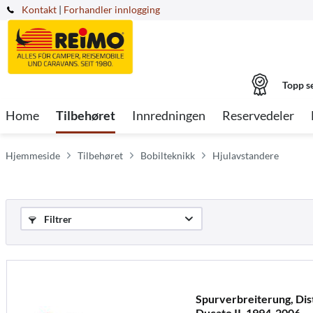
Kontakt
|
Forhandler innlogging
Topp s
Home
Tilbehøret
Innredningen
Reservedeler
Hjemmeside
Tilbehøret
Bobilteknikk
Hjulavstandere
Filtrer
Spurverbreiterung, Dis
Ducato II, 1994-2006