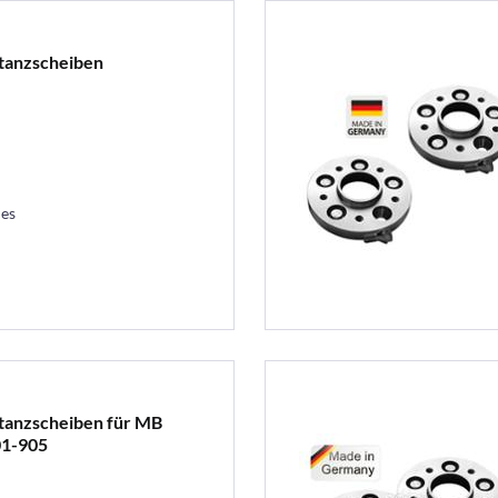
stanzscheiben
les
stanzscheiben für MB
01-905