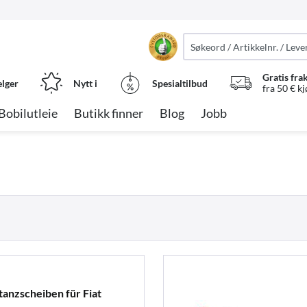
Gratis fra
elger
Nytt i
Spesialtilbud
fra 50 € k
Bobilutleie
Butikk finner
Blog
Jobb
tanzscheiben für Fiat