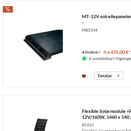
MT-12V solcellepaneler
-
M85334
fra 435,00 € *
479,00 € *
6 umiddelbart tilgjenge
Detaljer
Flexible Solarmodule »
12V/160W, 1460 x 540 
85333
Flexibles Hochleistungs So