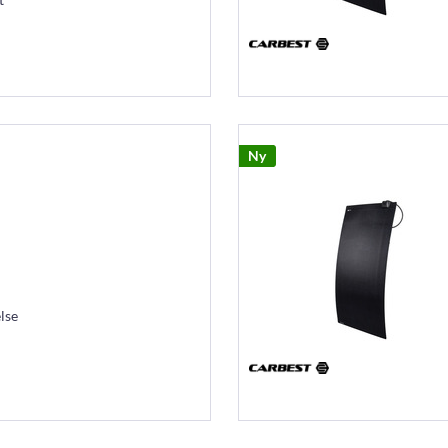
Ny
lse