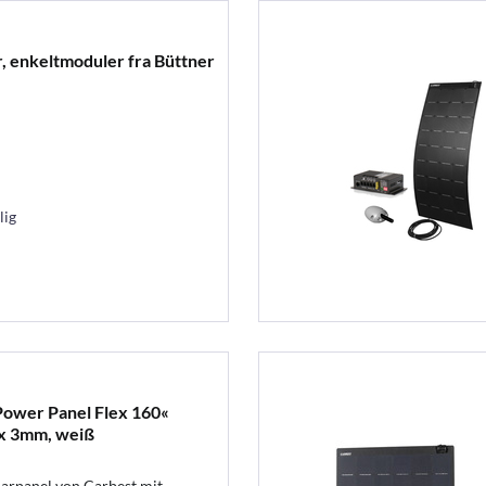
, enkeltmoduler fra Büttner
lig
Power Panel Flex 160«
x 3mm, weiß
larpanel von Carbest mit