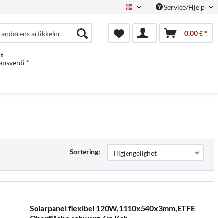
Service/Hjelp
Norwegian
0,00 € *
kt
jøpsverdi *
Sortering:
Solarpanel flexibel 120W,1110x540x3mm,ETFE
Oberfläche schwarz,6m Kab