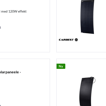
ul med 120W effekt
t
Ny
larpaneele -
t