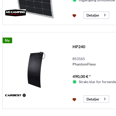
Detaljer
Ny
HP240
853165
PhantomFlexx
490,00 € *
Straks klar for forsende
Detaljer