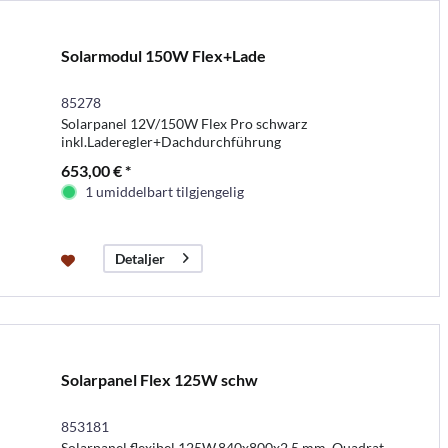
Solarmodul 150W Flex+Lade
85278
Solarpanel 12V/150W Flex Pro schwarz
inkl.Laderegler+Dachdurchführung
653,00 € *
1 umiddelbart tilgjengelig
Detaljer
Solarpanel Flex 125W schw
853181
Solarpanel flexibel 125W,840x800x2,5 mm, Quadrat,