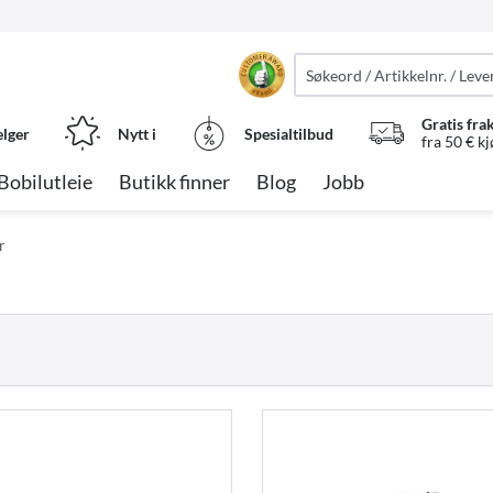
Gratis fra
elger
Nytt i
Spesialtilbud
fra 50 € k
Bobilutleie
Butikk finner
Blog
Jobb
r