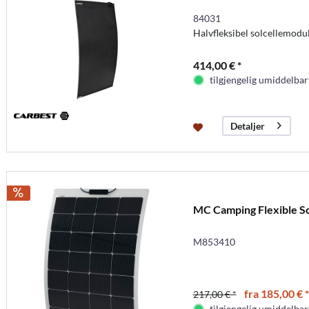
84031
Halvfleksibel solcellemod
414,00 € *
tilgjengelig umiddelbar
Detaljer
MC Camping Flexible So
M853410
fra 185,00 € *
217,00 € *
tilgjengelig umiddelbar