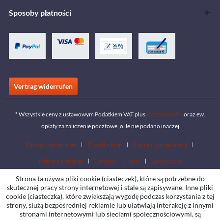
Sposoby płatności
Vertrag widerrufen
* Wszystkie ceny z ustawowym Podatkiem VAT plus
koszty wysyłki
oraz ew.
opłaty za zaliczenie pocztowe, o ile nie podano inaczej
Obszar pobierania
Znajdź sklep
Zostań sprzedawcą
Pobierz katalogi
Contact
Jobs
Lokalizacje
Strona ta używa pliki cookie (ciasteczek), które są potrzebne do
skutecznej pracy strony internetowej i stale są zapisywane. Inne pliki
cookie (ciasteczka), które zwiększają wygodę podczas korzystania z tej
strony, służą bezpośredniej reklamie lub ułatwiają interakcję z innymi
stronami internetowymi lub sieciami społecznościowymi, są