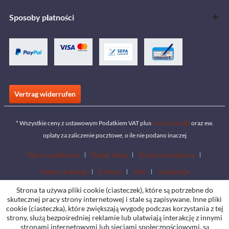
Sposoby płatności
Vertrag widerrufen
* Wszystkie ceny z ustawowym Podatkiem VAT plus
koszty wysyłki
oraz ew.
opłaty za zaliczenie pocztowe, o ile nie podano inaczej
Obszar pobierania
Znajdź sklep
Zostań sprzedawcą
Pobierz katalogi
Contact
Jobs
Lokalizacje
Strona ta używa pliki cookie (ciasteczek), które są potrzebne do
skutecznej pracy strony internetowej i stale są zapisywane. Inne pliki
cookie (ciasteczka), które zwiększają wygodę podczas korzystania z tej
strony, służą bezpośredniej reklamie lub ułatwiają interakcję z innymi
stronami internetowymi lub sieciami społecznościowymi, są