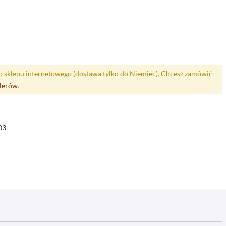
o sklepu internetowego (dostawa tylko do Niemiec). Chcesz zamówić
alerów
.
03