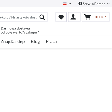
Serwis/Pomoc
Polish
0,00 € *
Darmowa dostawa
od 50 € warto?? zakupu *
Znajdź sklep
Blog
Praca