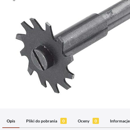
Opis
Pliki do pobrania
0
Oceny
0
Informacje