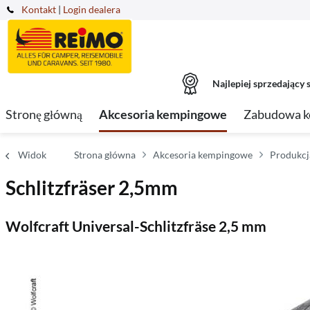
Kontakt
|
Login dealera
Najlepiej sprzedający s
Stronę główną
Akcesoria kempingowe
Zabudowa 
Widok
Strona główna
Akcesoria kempingowe
Produkcj
Schlitzfräser 2,5mm
Wolfcraft Universal-Schlitzfräse 2,5 mm