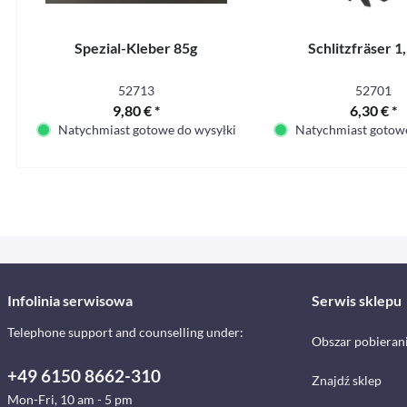
Spezial-Kleber 85g
Schlitzfräser 
52713
52701
9,80 € *
6,30 € *
Natychmiast gotowe do wysyłki
Natychmiast gotowe
Infolinia serwisowa
Serwis sklepu
Telephone support and counselling under:
Obszar pobieran
+49 6150 8662-310
Znajdź sklep
Mon-Fri, 10 am - 5 pm