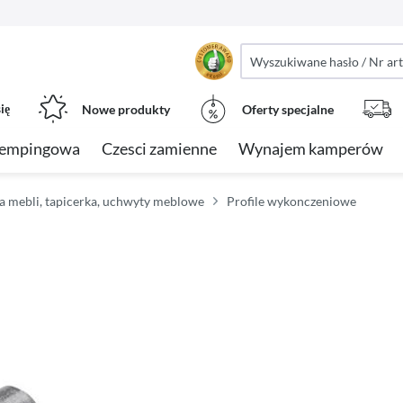
ię
Nowe produkty
Oferty specjalne
kempingowa
Czesci zamienne
Wynajem kamperów
a mebli, tapicerka, uchwyty meblowe
Profile wykonczeniowe