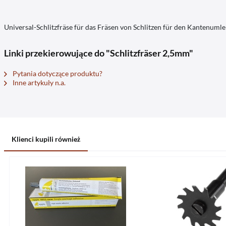
Universal-Schlitzfräse für das Fräsen von Schlitzen für den Kantenumle
Linki przekierowujące do "Schlitzfräser 2,5mm"
Pytania dotyczące produktu?
Inne artykuły n.a.
Klienci kupili również