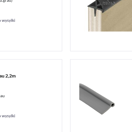
d.grau)
 wysyłki
rau 2,2m
bau
 wysyłki