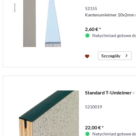
52155
Kantenumleimer 20x2mm m
2,60 € *
Natychmiast gotowe do
Szczegóły
Standard T-Umleimer -
5210019
22,00 € *
Natychmiast gotowe do