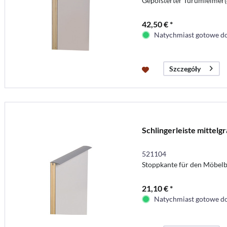
Gepolsterter Türumleimer(
42,50 € *
Natychmiast gotowe do
Szczegóły
Schlingerleiste mittelg
521104
Stoppkante für den Möbel
21,10 € *
Natychmiast gotowe do