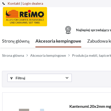
Kontakt
|
Login dealera
Najlepiej sprzedający s
Stronę główną
Akcesoria kempingowe
Zabudowa 
Strona główna
Akcesoria kempingowe
Produkcja mebli, tapice
Filtruj
Kantenuml.20x2mm mg