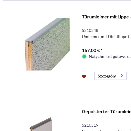
Türumleimer mit Lippe 
5210348
Umleimer mit Dichtlippe fü
167,00 € *
Natychmiast gotowe do
Szczegóły
Gepolsterter Türumleim
5210519