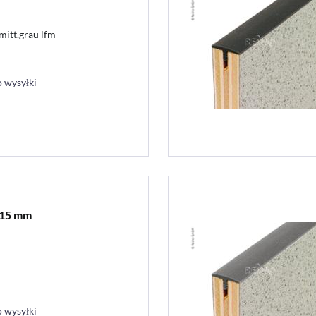
itt.grau lfm
 wysyłki
 15 mm
 wysyłki