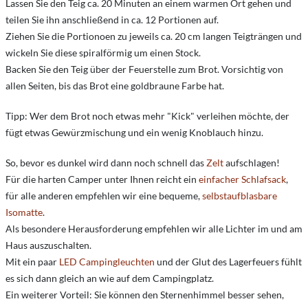
Lassen Sie den Teig ca. 20 Minuten an einem warmen Ort gehen und
teilen Sie ihn anschließend in ca. 12 Portionen auf.
Ziehen Sie die Portionoen zu jeweils ca. 20 cm langen Teigträngen und
wickeln Sie diese spiralförmig um einen Stock.
Backen Sie den Teig über der Feuerstelle zum Brot. Vorsichtig von
allen Seiten, bis das Brot eine goldbraune Farbe hat.
Tipp: Wer dem Brot noch etwas mehr "Kick" verleihen möchte, der
fügt etwas Gewürzmischung und ein wenig Knoblauch hinzu.
So, bevor es dunkel wird dann noch schnell das
Zelt
aufschlagen!
Für die harten Camper unter Ihnen reicht ein
einfacher Schlafsack
,
für alle anderen empfehlen wir eine bequeme,
selbstaufblasbare
Isomatte
.
Als besondere Herausforderung empfehlen wir alle Lichter im und am
Haus auszuschalten.
Mit ein paar
LED Campingleuchten
und der Glut des Lagerfeuers fühlt
es sich dann gleich an wie auf dem Campingplatz.
Ein weiterer Vorteil: Sie können den Sternenhimmel besser sehen,