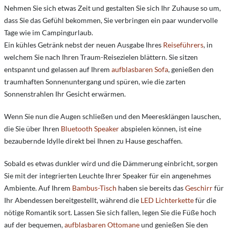
Nehmen Sie sich etwas Zeit und gestalten Sie sich Ihr Zuhause so um,
dass Sie das Gefühl bekommen, Sie verbringen ein paar wundervolle
Tage wie im Campingurlaub.
Ein kühles Getränk nebst der neuen Ausgabe Ihres
Reiseführers
, in
welchem Sie nach Ihren Traum-Reisezielen blättern. Sie sitzen
entspannt und gelassen auf Ihrem
aufblasbaren Sofa
, genießen den
traumhaften Sonnenuntergang und spüren, wie die zarten
Sonnenstrahlen Ihr Gesicht erwärmen.
Wenn Sie nun die Augen schließen und den Meeresklängen lauschen,
die Sie über Ihren
Bluetooth Speaker
abspielen können, ist eine
bezaubernde Idylle direkt bei Ihnen zu Hause geschaffen.
Sobald es etwas dunkler wird und die Dämmerung einbricht, sorgen
Sie mit der integrierten Leuchte Ihrer Speaker für ein angenehmes
Ambiente. Auf Ihrem
Bambus-Tisch
haben sie bereits das
Geschirr
für
Ihr Abendessen bereitgestellt, während die
LED Lichterkette
für die
nötige Romantik sort. Lassen Sie sich fallen, legen Sie die Füße hoch
auf der bequemen,
aufblasbaren Ottomane
und genießen Sie den