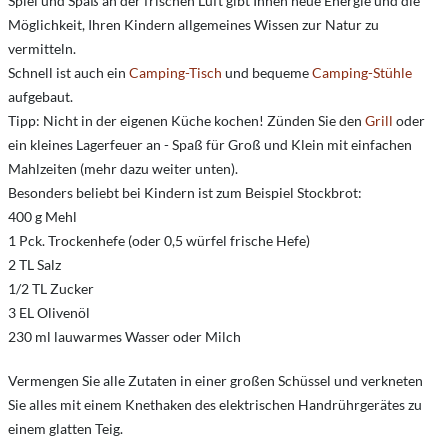
Spiel und Spaß an der frischen Luft gibt Ihnen neue Energie und die
Möglichkeit, Ihren Kindern allgemeines Wissen zur Natur zu
vermitteln.
Schnell ist auch ein
Camping-Tisch
und bequeme
Camping-Stühle
aufgebaut.
Tipp: Nicht in der eigenen Küche kochen! Zünden Sie den
Grill
oder
ein kleines Lagerfeuer an - Spaß für Groß und Klein mit einfachen
Mahlzeiten (mehr dazu weiter unten).
Besonders beliebt bei Kindern ist zum Beispiel Stockbrot:
400 g Mehl
1 Pck. Trockenhefe (oder 0,5 würfel frische Hefe)
2 TL Salz
1/2 TL Zucker
3 EL Olivenöl
230 ml lauwarmes Wasser oder Milch
Vermengen Sie alle Zutaten in einer großen Schüssel und verkneten
Sie alles mit einem Knethaken des elektrischen Handrührgerätes zu
einem glatten Teig.