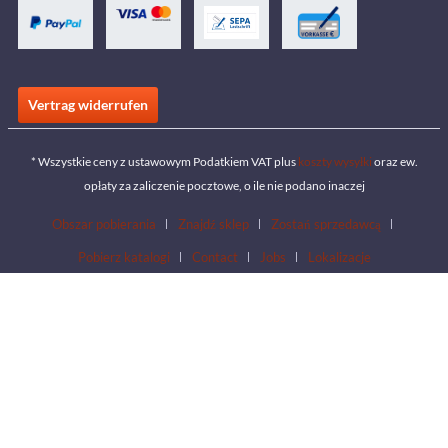
Vertrag widerrufen
* Wszystkie ceny z ustawowym Podatkiem VAT plus
koszty wysyłki
oraz ew.
opłaty za zaliczenie pocztowe, o ile nie podano inaczej
Obszar pobierania
Znajdź sklep
Zostań sprzedawcą
Pobierz katalogi
Contact
Jobs
Lokalizacje