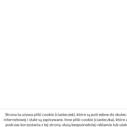
Strona ta używa pliki cookie (ciasteczek), które są potrzebne do skute
internetowej i stale są zapisywane. Inne pliki cookie (ciasteczka), któr
podczas korzystania z tej strony, służą bezpośredniej reklamie lub ułat