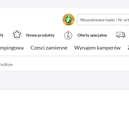
ię
Nowe produkty
Oferty specjalne
empingowa
Czesci zamienne
Wynajem kamperów
ioStyle