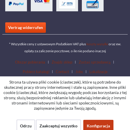
Vertrag widerrufen
* Wszystkie ceny z ustawowym Podatkiem VAT plus
koszty wysyłki
oraz ew.
opłaty za zaliczenie pocztowe, o ile nie podano inaczej
Obszar pobierania
Znajdź sklep
Zostań sprzedawcą
Pobierz katalogi
Contact
Jobs
Lokalizacje
Strona ta używa pliki cookie (ciasteczek), które są potrzebne do
skutecznej pracy strony internetowej i stale są zapisywane. Inne pliki
cookie (ciasteczka), które zwiększają wygodę podczas korzystania z tej
strony, służą bezpośredniej reklamie lub ułatwiają interakcję z innymi
stronami internetowymi lub sieciami społecznościowymi, są
zapisywane jedynie za Twoją zgodą.
Odrzu
Zaakceptuj wszystko
Konfiguracja