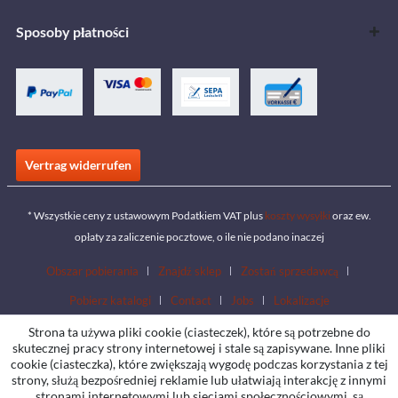
Sposoby płatności
Vertrag widerrufen
* Wszystkie ceny z ustawowym Podatkiem VAT plus
koszty wysyłki
oraz ew.
opłaty za zaliczenie pocztowe, o ile nie podano inaczej
Obszar pobierania
Znajdź sklep
Zostań sprzedawcą
Pobierz katalogi
Contact
Jobs
Lokalizacje
Strona ta używa pliki cookie (ciasteczek), które są potrzebne do
skutecznej pracy strony internetowej i stale są zapisywane. Inne pliki
cookie (ciasteczka), które zwiększają wygodę podczas korzystania z tej
strony, służą bezpośredniej reklamie lub ułatwiają interakcję z innymi
stronami internetowymi lub sieciami społecznościowymi, są