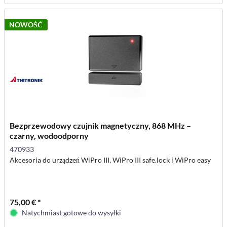
NOWOŚĆ
Bezprzewodowy czujnik magnetyczny, 868 MHz –
czarny, wodoodporny
470933
Akcesoria do urządzeń WiPro III, WiPro III safe.lock i WiPro easy
75,00 € *
Natychmiast gotowe do wysyłki