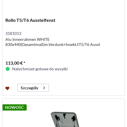
Rollo T5/T6 Ausstelfenst
3181013
Alu Innenrahmen WHITE
830x440(Gesamtmaß)m.Verdunk+Insekt.f.T5/T6 Ausst
113,00 € *
Natychmiast gotowe do wysyłki
Szczegóły
NOWOŚĆ