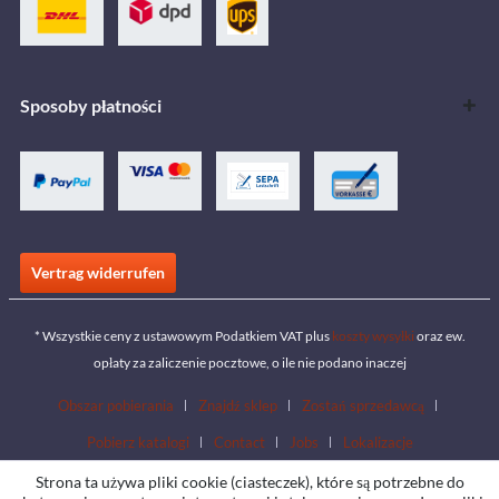
Sposoby płatności
Vertrag widerrufen
* Wszystkie ceny z ustawowym Podatkiem VAT plus
koszty wysyłki
oraz ew.
opłaty za zaliczenie pocztowe, o ile nie podano inaczej
Obszar pobierania
Znajdź sklep
Zostań sprzedawcą
Pobierz katalogi
Contact
Jobs
Lokalizacje
Strona ta używa pliki cookie (ciasteczek), które są potrzebne do