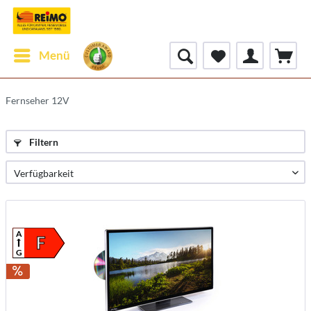
Menü
Fernseher 12V
Filtern
A
F
G