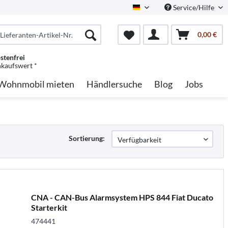
Service/Hilfe
German
0,00 €
stenfrei
nkaufswert *
Wohnmobil mieten
Händlersuche
Blog
Jobs
Sortierung:
CNA - CAN-Bus Alarmsystem HPS 844 Fiat Ducato
Starterkit
474441