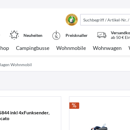
Versandko
r
Neuheiten
Preisknaller
ab 50 € Ei
Shop
Campingbusse
Wohnmobile
Wohnwagen
lagen Wohnmobil
844 inkl 4xFunksender,
ucato