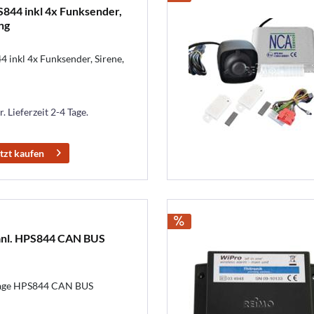
844 inkl 4x Funksender,
ng
inkl 4x Funksender, Sirene,
. Lieferzeit 2-4 Tage.
tzt kaufen
manl. HPS844 CAN BUS
lage HPS844 CAN BUS