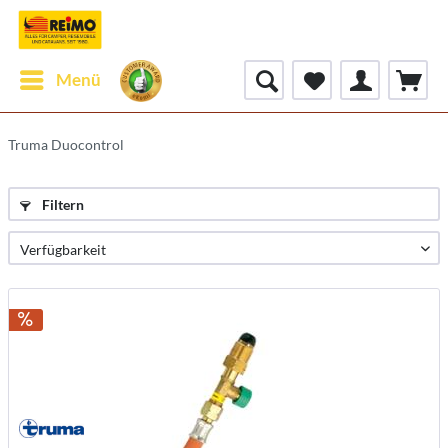
Menü
Truma Duocontrol
Filtern