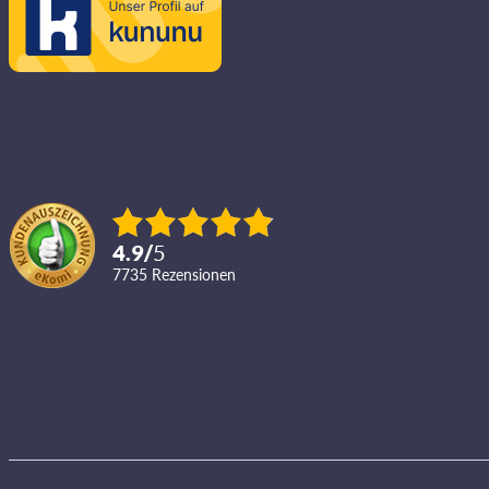
4.9
/
5
7735
Rezensionen