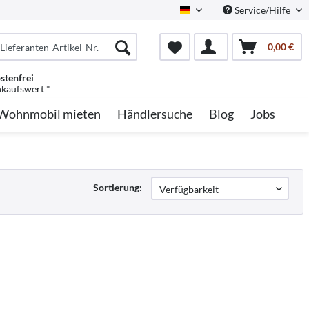
Service/Hilfe
German
0,00 €
stenfrei
nkaufswert *
Wohnmobil mieten
Händlersuche
Blog
Jobs
Sortierung: