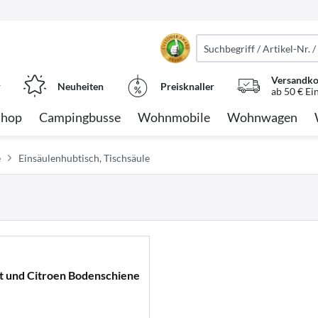
Versandko
r
Neuheiten
Preisknaller
ab 50 € Ei
Shop
Campingbusse
Wohnmobile
Wohnwagen
e
Einsäulenhubtisch, Tischsäule
ot und Citroen Bodenschiene