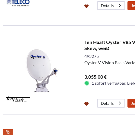
Je
Details
Ten Haaft Oyster V85 Vi
Skew, weiß
493275
Oyster V Vision Basis Vari
3.055,00 €
1 sofort verfügbar. Lief
Je
Details