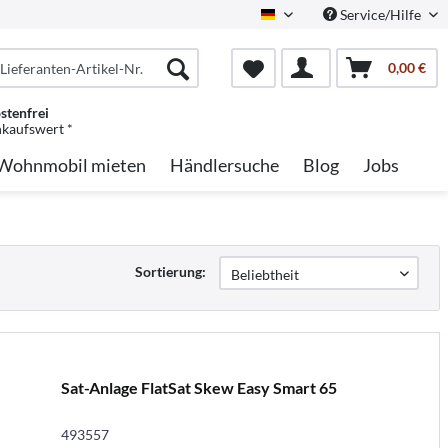
Service/Hilfe
German
0,00 €
stenfrei
nkaufswert *
Wohnmobil mieten
Händlersuche
Blog
Jobs
Sortierung:
Sat-Anlage FlatSat Skew Easy Smart 65
493557