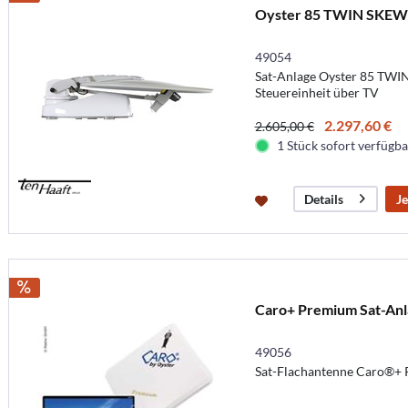
Oyster 85 TWIN SKEW 
49054
Sat-Anlage Oyster 85 TW
Steuereinheit über TV
2.297,60 €
2.605,00 €
1 Stück sofort verfügbar
Je
Details
Caro+ Premium Sat-Anla
49056
Sat-Flachantenne Caro®+ 