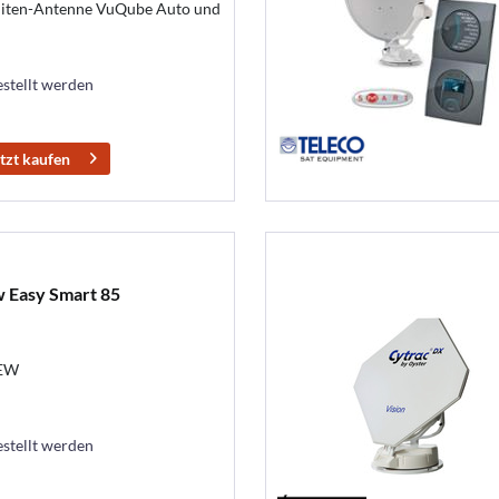
lliten-Antenne VuQube Auto und
estellt werden
tzt kaufen
w Easy Smart 85
KEW
estellt werden