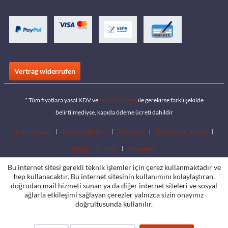
Vertrag widerrufen
* Tüm fiyatlara yasal KDV ve
teslimat ücreti
ile gerekirse farklı şekilde
belirtilmediyse, kapıda ödeme ücreti dahildir
İndirme alanı
Mağaza Bulucu
Bayi olun
Katalogları indirin
İletişim
Jobs
Konumlar
Bu internet sitesi gerekli teknik işlemler için çerez kullanmaktadır ve
hep kullanacaktır. Bu internet sitesinin kullanımını kolaylaştıran,
doğrudan mail hizmeti sunan ya da diğer internet siteleri ve sosyal
ağlarla etkileşimi sağlayan çerezler yalnızca sizin onayınız
doğrultusunda kullanılır.