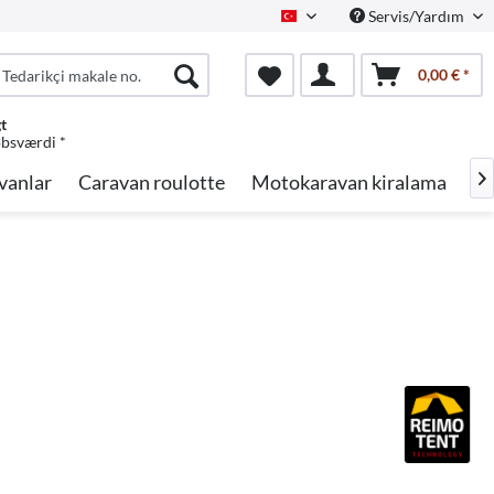
Servis/Yardım
Turkish
0,00 € *
gt
øbsværdi *
vanlar
Caravan roulotte
Motokaravan kiralama
Ma
