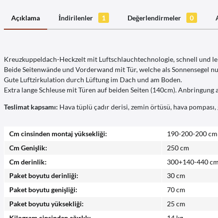
Açıklama
İndirilenler
1
Değerlendirmeler
0
Kreuzkuppeldach-Heckzelt mit Luftschlauchtechnologie, schnell und le
Beide Seitenwände und Vorderwand mit Tür, welche als Sonnensegel 
Gute Luftzirkulation durch Lüftung im Dach und am Boden.
Extra lange Schleuse mit Türen auf beiden Seiten (140cm). Anbringung 
Teslimat kapsamı:
Hava tüplü çadır derisi, zemin örtüsü, hava pompası, 
Cm cinsinden montaj yüksekliği:
190-200-200 cm
Cm Genişlik:
250 cm
Cm derinlik:
300+140-440 c
Paket boyutu derinliği:
30 cm
Paket boyutu genişliği:
70 cm
Paket boyutu yüksekliği:
25 cm
Kilogram cinsinden ağırlık:
14 kg