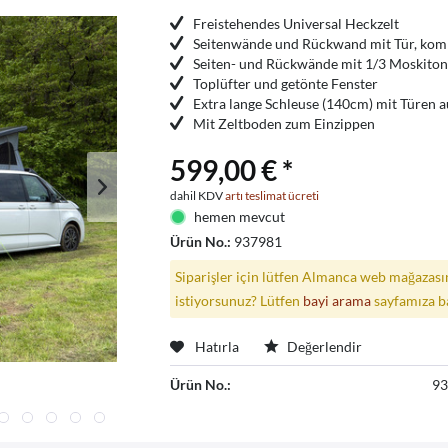
Freistehendes Universal Heckzelt
Seitenwände und Rückwand mit Tür, kom
Seiten- und Rückwände mit 1/3 Moskiton
Toplüfter und getönte Fenster
Extra lange Schleuse (140cm) mit Türen a
Mit Zeltboden zum Einzippen
599,00 € *
dahil KDV
artı teslimat ücreti
hemen mevcut
Ürün No.:
937981
Siparişler için lütfen Almanca web mağazasın
istiyorsunuz? Lütfen
bayi arama
sayfamıza b
Hatırla
Değerlendir
Ürün No.:
9