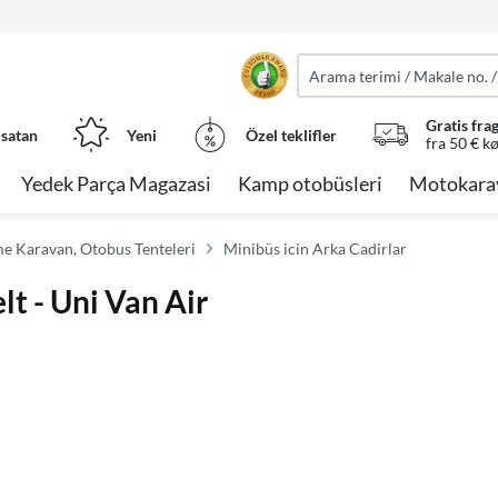
Gratis fra
 satan
Yeni
Özel teklifler
fra 50 € k
Yedek Parça Magazasi
Kamp otobüsleri
Motokara
 Karavan, Otobus Tenteleri
Minibüs icin Arka Cadirlar
t - Uni Van Air