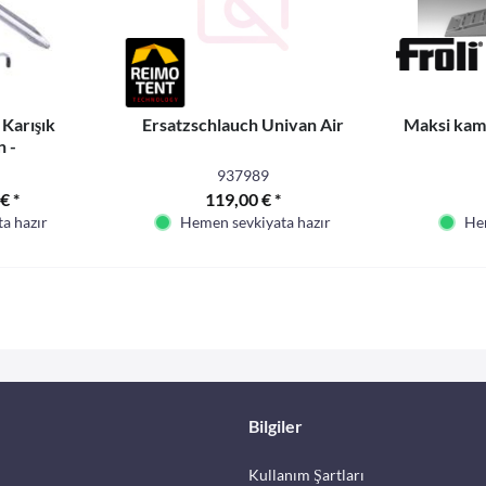
 Karışık
Ersatzschlauch Univan Air
Maksi kama
n -
937989
€ *
119,00 € *
a hazır
Hemen sevkiyata hazır
Hem
Bilgiler
Kullanım Şartları