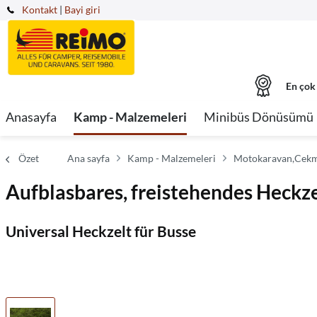
Kontakt
|
Bayi giri
En çok
Anasayfa
Kamp - Malzemeleri
Minibüs Dönüsümü
Özet
Ana sayfa
Kamp - Malzemeleri
Motokaravan,Cekme
Aufblasbares, freistehendes Heckzel
Universal Heckzelt für Busse