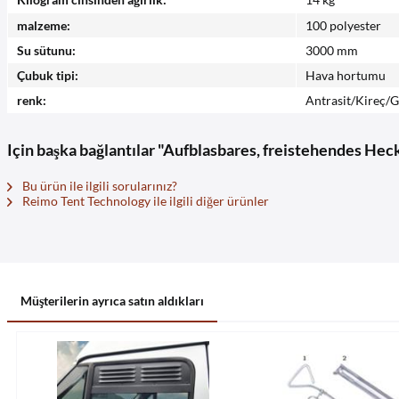
malzeme:
100 polyester
Su sütunu:
3000 mm
Çubuk tipi:
Hava hortumu
renk:
Antrasit/Kireç/G
Için başka bağlantılar "Aufblasbares, freistehendes Heck
Bu ürün ile ilgili sorularınız?
Reimo Tent Technology ile ilgili diğer ürünler
Müşterilerin ayrıca satın aldıkları