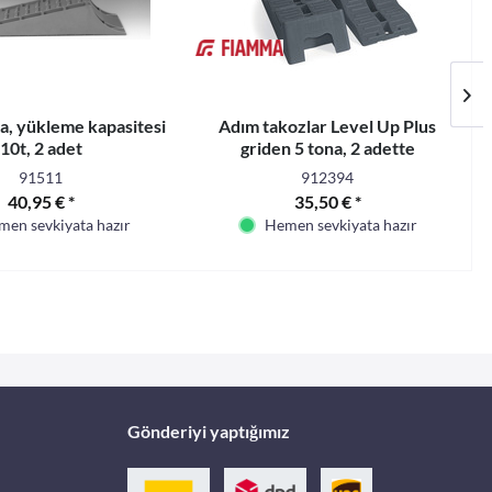
, yükleme kapasitesi
Adım takozlar Level Up Plus
10t, 2 adet
griden 5 tona, 2 adette
91511
912394
40,95 € *
35,50 € *
en sevkiyata hazır
Hemen sevkiyata hazır
Gönderiyi yaptığımız