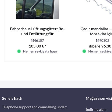
Fahrerhaus Lüftungsgitter: Be-
Çadır mandalları -
und Entlüftung für
topraklar içi
Fahrerhaustür-Fenster -
M46157
M90302
105,00 € *
itibaren 6,30 
Hemen sevkiyata hazır
Hemen sevkiyat
Servis hattı
Mağaza servisi
Telephone support and counselling under:
İndirme alanı