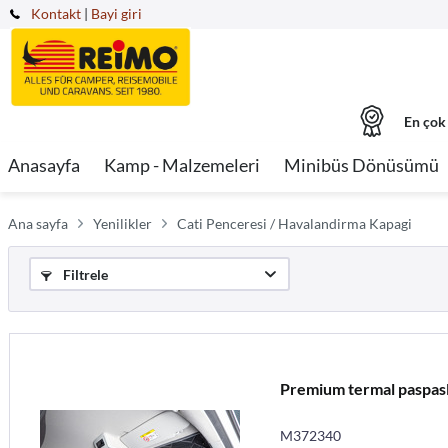
Kontakt
|
Bayi giri
En çok
Anasayfa
Kamp - Malzemeleri
Minibüs Dönüsümü
Ana sayfa
Yenilikler
Cati Penceresi / Havalandirma Kapagi
Filtrele
Premium termal paspasla
M372340