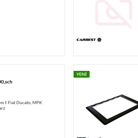
YENİ
0,sch
 f. Fiat Ducato, MPK
arz