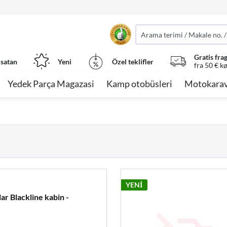
Gratis fra
 satan
Yeni
Özel teklifler
fra 50 € k
Yedek Parça Magazasi
Kamp otobüsleri
Motokarav
YENİ
r Blackline kabin -