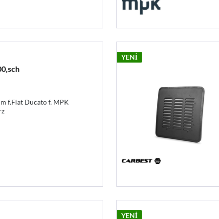
YENİ
0,sch
 f.Fiat Ducato f. MPK
rz
YENİ