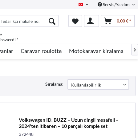
Servis/Yardım
Turkish
0,00 € *
gt
øbsværdi *
anlar
Caravan roulotte
Motokaravan kiralama
Ma

Sıralama:
Volkswagen ID. BUZZ – Uzun dingil mesafeli –
2024'ten itibaren – 10 parçalı komple set
372448