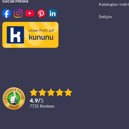
Social Media
Katalogları indir
İletişim
4.9
/
5
7735
reviews