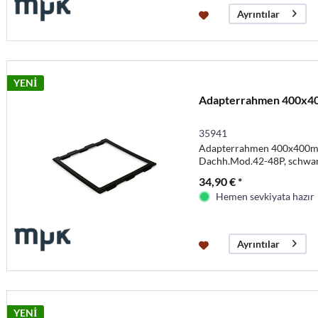
Ayrıntılar
YENİ
Adapterrahmen 400x40
35941
Adapterrahmen 400x400mm
Dachh.Mod.42-48P, schwa
34,90 € *
Hemen sevkiyata hazır
Ayrıntılar
YENİ