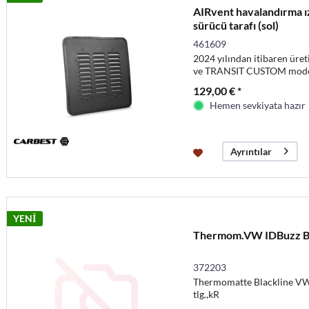
AIRvent havalandırma ı
sürücü tarafı (sol)
461609
2024 yılından itibaren 
ve TRANSIT CUSTOM model
camlar için
129,00 € *
Hemen sevkiyata hazır
Ayrıntılar
YENİ
Thermom.VW IDBuzz B
372203
Thermomatte Blackline VW
tlg.,kR