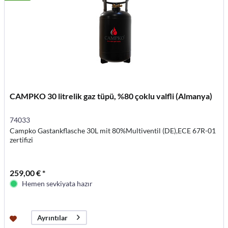
CAMPKO 30 litrelik gaz tüpü, %80 çoklu valfli (Almanya)
74033
Campko Gastankflasche 30L mit 80%Multiventil (DE),ECE 67R-01
zertifizi
259,00 € *
Hemen sevkiyata hazır
Ayrıntılar