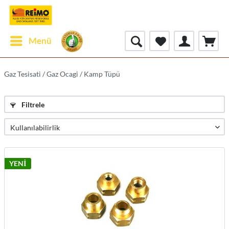
Menü
Gaz Tesisati / Gaz Ocagi / Kamp Tüpü
Filtrele
YENİ