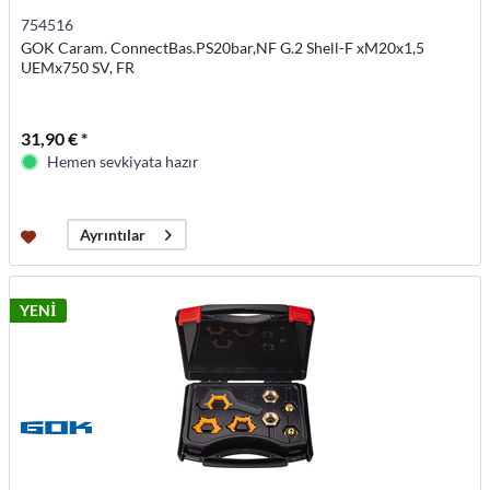
754516
GOK Caram. ConnectBas.PS20bar,NF G.2 Shell-F xM20x1,5
UEMx750 SV, FR
31,90 € *
Hemen sevkiyata hazır
Ayrıntılar
YENİ