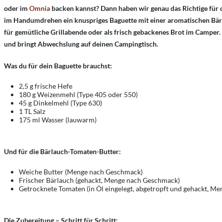
oder im
Omnia
backen kannst? Dann haben wir genau das Richtige für di
im Handumdrehen ein knuspriges Baguette mit einer aromatischen Bär
für gemütliche Grillabende oder als frisch gebackenes Brot im Camper.
und bringt Abwechslung auf deinen Campingtisch.
Was du für dein Baguette brauchst:
2,5 g frische Hefe
180 g Weizenmehl (Type 405 oder 550)
45 g Dinkelmehl (Type 630)
1 TL Salz
175 ml Wasser (lauwarm)
Und für die Bärlauch-Tomaten-Butter:
Weiche Butter (Menge nach Geschmack)
Frischer Bärlauch (gehackt, Menge nach Geschmack)
Getrocknete Tomaten (in Öl eingelegt, abgetropft und gehackt, M
Die Zubereitung – Schritt für Schritt: