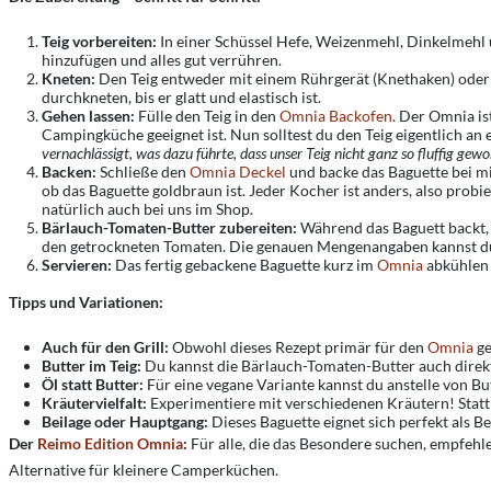
Teig vorbereiten:
In einer Schüssel Hefe, Weizenmehl, Dinkelmehl
hinzufügen und alles gut verrühren.
Kneten:
Den Teig entweder mit einem Rührgerät (Knethaken) oder 
durchkneten, bis er glatt und elastisch ist.
Gehen lassen:
Fülle den Teig in den
Omnia Backofen
. Der Omnia is
Campingküche geeignet ist. Nun solltest du den Teig eigentlich an
vernachlässigt, was dazu führte, dass unser Teig nicht ganz so fluffig gewo
Backen:
Schließe den
Omnia Deckel
und backe das Baguette bei mi
ob das Baguette goldbraun ist. Jeder Kocher ist anders, also prob
natürlich auch bei uns im Shop.
Bärlauch-Tomaten-Butter zubereiten:
Während das Baguett backt, 
den getrockneten Tomaten. Die genauen Mengenangaben kannst d
Servieren:
Das fertig gebackene Baguette kurz im
Omnia
abkühlen 
Tipps und Variationen:
Auch für den Grill:
Obwohl dieses Rezept primär für den
Omnia
ge
Butter im Teig:
Du kannst die Bärlauch-Tomaten-Butter auch direkt 
Öl statt Butter:
Für eine vegane Variante kannst du anstelle von 
Kräutervielfalt:
Experimentiere mit verschiedenen Kräutern! Statt 
Beilage oder Hauptgang:
Dieses Baguette eignet sich perfekt als B
Der
Reimo Edition Omnia
:
Für alle, die das Besondere suchen, empfehle
Alternative für kleinere Camperküchen.