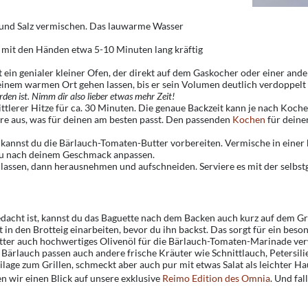
 und Salz vermischen. Das lauwarme Wasser
mit den Händen etwa 5-10 Minuten lang kräftig
t ein genialer kleiner Ofen, der direkt auf dem Gaskocher oder einer an
 einem warmen Ort gehen lassen, bis er sein Volumen deutlich verdoppelt
rden ist. Nimm dir also lieber etwas mehr Zeit!
ttlerer Hitze für ca. 30 Minuten. Die genaue Backzeit kann je nach Koch
iere aus, was für deinen am besten passt. Den passenden
Kochen
für deine
kannst du die Bärlauch-Tomaten-Butter vorbereiten. Vermische in einer 
u nach deinem Geschmack anpassen.
lassen, dann herausnehmen und aufschneiden. Serviere es mit der selbs
dacht ist, kannst du das Baguette nach dem Backen auch kurz auf dem Gri
in den Brotteig einarbeiten, bevor du ihn backst. Das sorgt für ein beso
Butter auch hochwertiges Olivenöl für die Bärlauch-Tomaten-Marinade ve
Bärlauch passen auch andere frische Kräuter wie Schnittlauch, Petersil
eilage zum Grillen, schmeckt aber auch pur mit etwas Salat als leichter H
n wir einen Blick auf unsere exklusive
Reimo Edition des Omnia
. Und fal