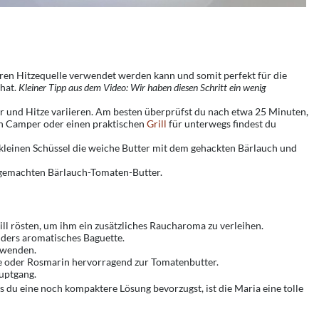
deren Hitzequelle verwendet werden kann und somit perfekt für die
 hat.
Kleiner Tipp aus dem Video: Wir haben diesen Schritt ein wenig
er und Hitze variieren. Am besten überprüfst du nach etwa 25 Minuten,
n Camper oder einen praktischen
Grill
für unterwegs findest du
kleinen Schüssel die weiche Butter mit dem gehackten Bärlauch und
tgemachten Bärlauch-Tomaten-Butter.
ll rösten, um ihm ein zusätzliches Raucharoma zu verleihen.
nders aromatisches Baguette.
rwenden.
ie oder Rosmarin hervorragend zur Tomatenbutter.
auptgang.
ls du eine noch kompaktere Lösung bevorzugst, ist die Maria eine tolle