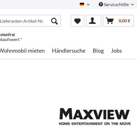
Service/Hilfe
German
0,00 €
stenfrei
nkaufswert *
Wohnmobil mieten
Händlersuche
Blog
Jobs