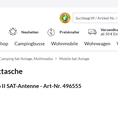
Versandko
r
Neuheiten
Preisknaller
ab 50 € Ei
Shop
Campingbusse
Wohnmobile
Wohnwagen
 Camping Sat-Anlage, Multimedia
Mobile Sat-Anlage
ttasche
II SAT-Antenne - Art-Nr. 496555