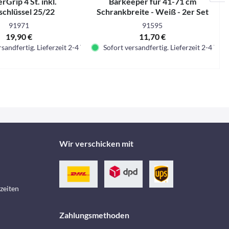
Grip 4 St. inkl.
Barkeeper für 41-71 cm
K
tschlüssel 25/22
Schrankbreite - Weiß - 2er Set
91971
91595
19,90 €
11,70 €
sandfertig. Lieferzeit 2-4 Tage.
Sofort versandfertig. Lieferzeit 2-4 Tage.
Wir verschicken mit
zeiten
Zahlungsmethoden