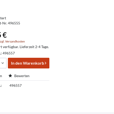
tert
t-Nr. 496555
5 €
zgl. Versandkosten
t verfügbar. Lieferzeit 2-4 Tage.
.:
496557
In den
Warenkorb
en
Bewerten
.:
496557