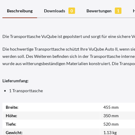
Beschreibung
Downloads
0
Bewertungen
1
H
Die Transporttasche VuQube ist gepolstert und sorgt für eine sichere V
Die hochwertige Transporttasche schützt Ihre VuQube Auto II, wenn sie n
werden soll. Des Weiteren befinden sich in der Transporttasche interne
wurde aus witterungsbeständigen Materialien konstruiert. Die Transport
Lieferumfang:
1 Transporttasche
Breite:
455 mm
Höhe:
350 mm
Tiefe:
520 mm
Gewicht:
1.13 kg