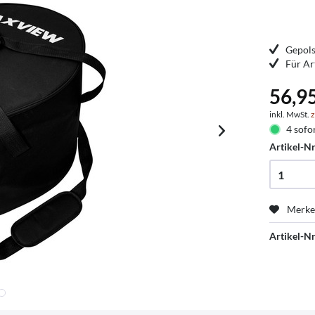
Gepols
Für Ar
56,9
inkl. MwSt.
z
4 sofor
Artikel-Nr
Merk
Artikel-Nr