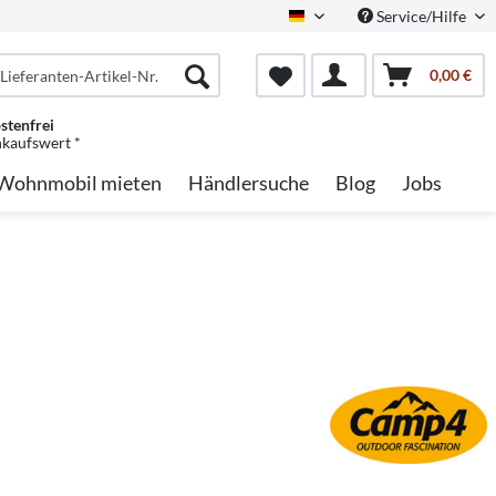
Service/Hilfe
German
0,00 €
stenfrei
nkaufswert *
Wohnmobil mieten
Händlersuche
Blog
Jobs