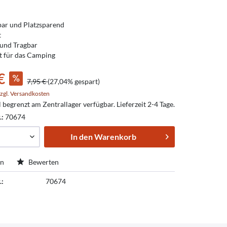
ar und Platzsparend
t
 und Tragbar
t für das Camping
€
7,95 €
(27,04% gespart)
zgl. Versandkosten
l begrenzt am Zentrallager verfügbar. Lieferzeit 2-4 Tage.
.:
70674
In den
Warenkorb
en
Bewerten
.:
70674