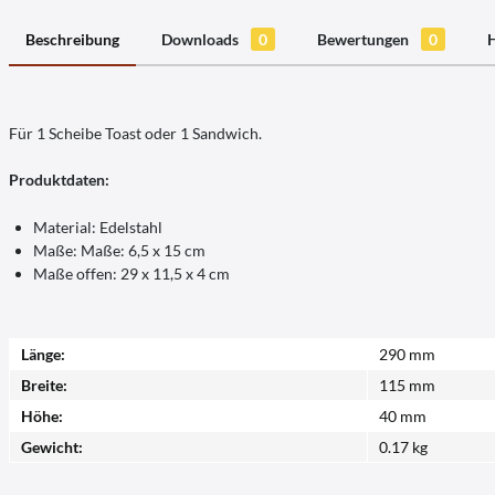
Beschreibung
Downloads
0
Bewertungen
0
H
Für 1 Scheibe Toast oder 1 Sandwich.
Produktdaten:
Material: Edelstahl
Maße: Maße: 6,5 x 15 cm
Maße offen: 29 x 11,5 x 4 cm
Länge:
290 mm
Breite:
115 mm
Höhe:
40 mm
Gewicht:
0.17 kg