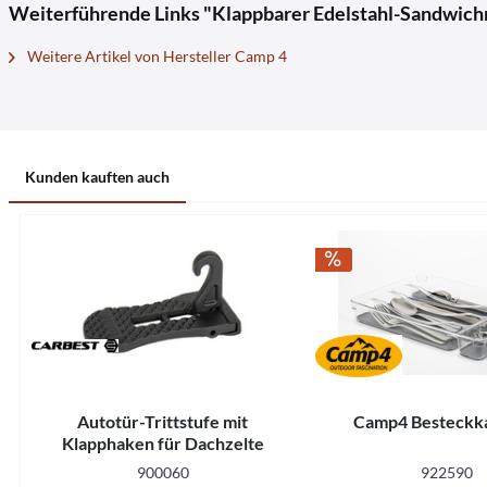
Weiterführende Links "Klappbarer Edelstahl-Sandwic
Weitere Artikel von Hersteller Camp 4
Kunden kauften auch
Autotür-Trittstufe mit
Camp4 Besteckka
Klapphaken für Dachzelte
Wallaby 2 & Victoria
900060
922590