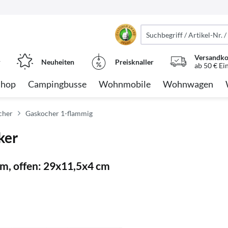
Versandko
r
Neuheiten
Preisknaller
ab 50 € Ei
Shop
Campingbusse
Wohnmobile
Wohnwagen
cher
Gaskocher 1-flammig
ker
cm, offen: 29x11,5x4 cm