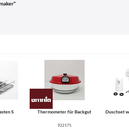
hmaker"
sten S
Thermometer für Backgut
Duschset w
922175