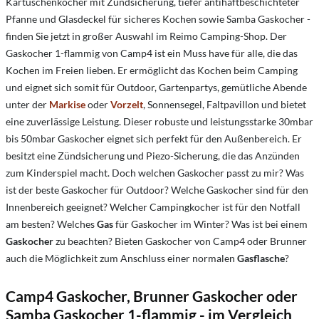
Kartuschenkocher mit Zündsicherung, tiefer antihaftbeschichteter
Pfanne und Glasdeckel für sicheres Kochen sowie Samba Gaskocher -
finden Sie jetzt in großer Auswahl im Reimo Camping-Shop. Der
Gaskocher 1-flammig von Camp4 ist ein Muss have für alle, die das
Kochen im Freien lieben. Er ermöglicht das Kochen beim Camping
und eignet sich somit für Outdoor, Gartenpartys, gemütliche Abende
unter der
Markise
oder
Vorzelt
, Sonnensegel, Faltpavillon und bietet
eine zuverlässige Leistung. Dieser robuste und leistungsstarke 30mbar
bis 50mbar Gaskocher eignet sich perfekt für den Außenbereich. Er
besitzt eine Zündsicherung und Piezo-Sicherung, die das Anzünden
zum Kinderspiel macht. Doch welchen Gaskocher passt zu mir? Was
ist der beste Gaskocher für Outdoor? Welche Gaskocher sind für den
Innenbereich geeignet? Welcher Campingkocher ist für den Notfall
am besten? Welches
Gas
für Gaskocher im Winter? Was ist bei einem
Gaskocher
zu beachten? Bieten Gaskocher von Camp4 oder Brunner
auch die Möglichkeit zum Anschluss einer normalen
Gasflasche
?
Camp4 Gaskocher, Brunner Gaskocher oder
Samba Gaskocher 1-flammig - im Vergleich