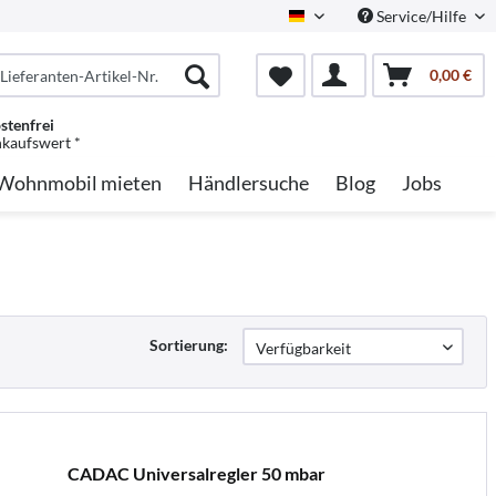
Service/Hilfe
German
0,00 €
stenfrei
nkaufswert *
Wohnmobil mieten
Händlersuche
Blog
Jobs
Sortierung:
CADAC Universalregler 50 mbar