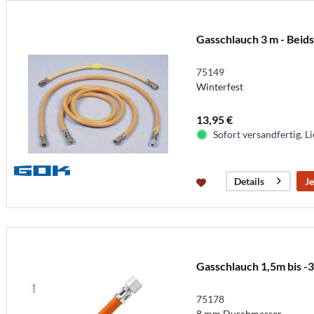
Gasschlauch 3 m - Beids
75149
Winterfest
13,95 €
Sofort versandfertig. Li
Je
Details
Gasschlauch 1,5m bis -
75178
8 mm Durchmesser