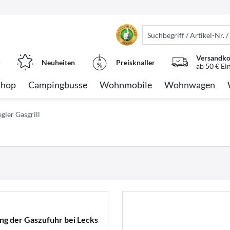
Versandko
r
Neuheiten
Preisknaller
ab 50 € Ei
Shop
Campingbusse
Wohnmobile
Wohnwagen
gler Gasgrill
ng der Gaszufuhr bei Lecks