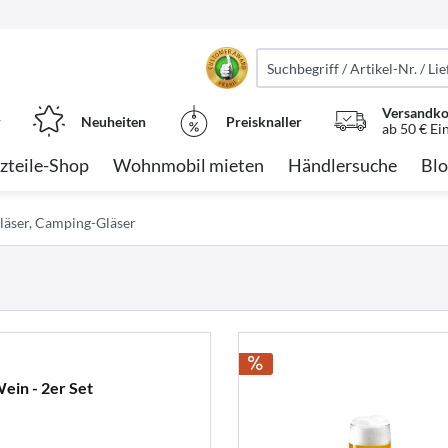
Versandko
r
Neuheiten
Preisknaller
ab 50 € Ei
zteile-Shop
Wohnmobil mieten
Händlersuche
Blo
läser, Camping-Gläser
ein - 2er Set