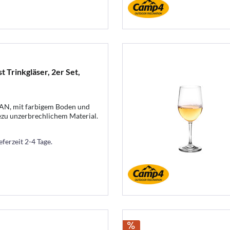
 Trinkgläser, 2er Set,
SAN, mit farbigem Boden und
ezu unzerbrechlichem Material.
beträgt 350ml. Jedes Glas ist mit
gestimmt auf die "Holiday
eferzeit 2-4 Tage.