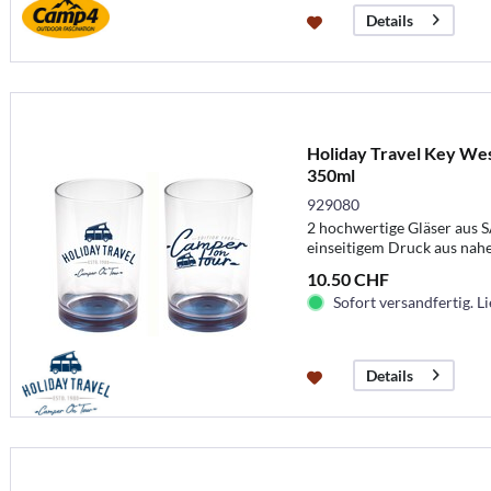
Details
Holiday Travel Key West
350ml
929080
2 hochwertige Gläser aus 
einseitigem Druck aus nah
Die Kapazität eines Glases 
10.50 CHF
anderem Druck farblich ab
Sofort versandfertig. Li
Travel" - Serie.
Details