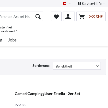
Service/Hilfe
Schweiz/Deutsch
0.00 CHF
stenfrei
nkaufswert *
g
Jobs
Sortierung:
Camp4 Campinggläser Estella - 2er Set
929075