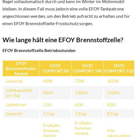
Regel vollautomatisch durch und kann im Winter im Wohnmobil
bleiben. In diesem Fall muss jedoch eine volle EFOY-Tankpatrone
angeschlossen werden, um den Betrieb aufrecht zu erhalten und für
einen EFOY Brennstoffzelle-Frostschutz sorgen.
Wie lange hält eine EFOY Brennstoffzelle?
EFOY Brennstoffzelle Betriebsstunden
EFOY
EFOY
EFOY
EFOY
Brennstoffzelle-
COMFORT 80
COMFORT 140
COMFORT 210
Modell
Leistung
40W
72W
105W
Ladekapazität
80Ah
140Ah
210Ah
pro Tag
Ladestrom
3,3A
6,0A
8,8A
Gewicht
7,1 kg
7,8 kg
8,5 kg
Frühjahr,
Frühjahr,
Sommer,
Sommer,
Alle
Herbst,
Herbst
Jahreszeiten