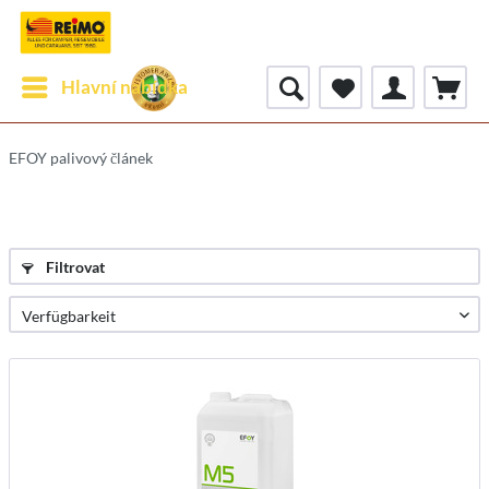
Hlavní nabídka
EFOY palivový článek
Filtrovat