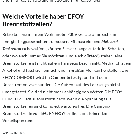
Litern für ca. 15 Tage und mit 10 Litern für ca.30 Tage
Welche Vorteile haben EFOY
Brennstoffzellen?
Betreiben Sie in ihrem Wohnmobil 230V Geräte ohne sich um
Energie-Engpässe achten zu müssen. Mit ausreichend
Methanol
Tankpatronen
bewaffnet, können Sie sehr lange autark, im Schatten,
oder wo auch immer Sie möchten (und auch dürfen!) stehen. eine
Brennstoffzelle ist nicht auf ein Fahrzeug beschränkt. Methanol ist ein
Alkohol und lässt sich einfach und in großen Mengen herstellen. Die
EFOY COMFORT wird im Camper befestigt und mit dem
Bordstromnetz verbunden. Die Außenhaut des Fahrzeugs bleibt
unangetastet. Sie sind nicht mehr abhängig von Wetter. Die EFOY
COMFORT lädt automatisch nach, wenn die Spannung fällt.
Brennstoffzellen sind komplett wartungsfrei. Die Camping-
Brennstoffzellle von SFC ENERGY brilliert mit folgenden
Vorteilspunkten:
✔
Flexibilität