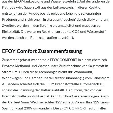
aus der EFOY-Tankpatrone und Wasser zugeführt. Auf der anderen der
Kathode wird Sauerstoff aus der Luft gezogen. In dieser Reaktion
entstehen an der Anode positiv geladene Ionen die sogenannten
Protonen und Elektronen. Erstere „entfleuchen“ durch die Membran,
Zweitere werden in den Stromkreis umgeleitet und erzeugen so
Elektrizität. Die weiteren Reaktionsprodukte CO2 und Wasserstoff
werden durch ein Rohr nach außen abgeführt.
EFOY Comfort Zusammenfassung
Zusammengefasst wandelt die EFOY COMFORT in einem chemisch
Prozess Methanol und Wasser unter Zuhilfenahme von Sauerstoff in
Strom um. Durch diese Technologie bleibt Ihr Wohnmobil,
Wohnwagen und Camper überall autark, unabhängig vom Landstrom.
Außerdem schaltet sich die EFOY Brennstoffzelle automatisch zu,
sobald die Spannung der Batterie abfällt. Der Strom, der von der
Brennstoffzelle produktiert ist, kann für Ihre Geräte versorgen. Auch
der Carbest Sinus Wechselrichter 12V auf 230V kann Ihre 12V Sinus-
Spannung auf 230V umwandeln. Die EFOY COMFORT läuft in aller