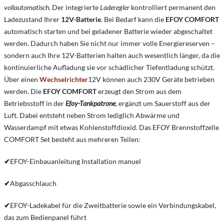
vollautomatisch
. Der integrierte
Laderegler
kontrolliert permanent den
Ladezustand Ihrer
12V-Batterie
. Bei Bedarf kann die
EFOY COMFORT
automatisch starten und bei geladener Batterie wieder abgeschaltet
werden. Dadurch haben Sie nicht nur immer volle Energiereserven –
sondern auch Ihre 12V-Batterien halten auch wesentlich länger, da die
kontinuierliche Aufladung sie vor schädlicher Tiefentladung schützt.
Über einen
Wechselrichter
12V können auch 230V Geräte betrieben
werden. Die
EFOY COMFORT
erzeugt den Strom aus dem
Betriebsstoff in der
Efoy-Tankpatrone
, ergänzt um Sauerstoff aus der
Luft. Dabei entsteht neben Strom lediglich Abwärme und
Wasserdampf mit etwas Kohlenstoffdioxid. Das EFOY Brennstoffzelle
COMFORT Set besteht aus mehreren Teilen:
✔
EFOY-Einbauanleitung Installation manuel
✔
Abgasschlauch
✔
EFOY-Ladekabel für die Zweitbatterie sowie ein Verbindungskabel,
das zum Bedienpanel führt