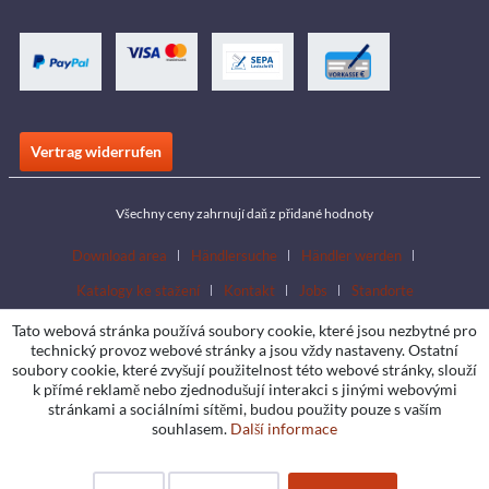
Vertrag widerrufen
Všechny ceny zahrnují daň z přidané hodnoty
Download area
Händlersuche
Händler werden
Katalogy ke stažení
Kontakt
Jobs
Standorte
Tato webová stránka používá soubory cookie, které jsou nezbytné pro
technický provoz webové stránky a jsou vždy nastaveny. Ostatní
soubory cookie, které zvyšují použitelnost této webové stránky, slouží
k přímé reklamě nebo zjednodušují interakci s jinými webovými
stránkami a sociálními sítěmi, budou použity pouze s vaším
souhlasem.
Další informace