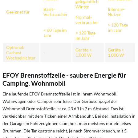
gelegentlich
Winter
Basis-
Intensiv-
Geeignet für
Verbraucher
Nutzer
Normal-
verbraucher
> 120 Tage
< 60 Tage im
im Jahr
< 120 Tage
Jahr
im Jahr
Optional:
Geräte <
Geräte >
Carbest
-
1.000 W
1.000 W
Wechselrichter
EFOY Brennstoffzelle - saubere Energie für
Camping, Wohnmobil
Eine laufende EFOY Brennstoffzelle ist in Ihrem Wohnmobil,
Wohnwagen oder Camper sehr leise. Der Geräuschpegel der
Wohnmobil Brennstoffzelle ist ca. 23 dB in 7 m Abstand. Das ist
vergleichbar mit dem Ticken einer Armbanduhr. Bei der Installation in
der Garage im Fahrzeuginnenraum hört man meistens nur ein leises
Brummen. Die Tankpatrone reicht, je nach Stromverbrauch, mit 5