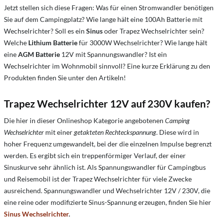
Jetzt stellen sich diese Fragen: Was für einen Stromwandler benötigen
Sie auf dem Campingplatz?
Wie lange hält eine 100Ah Batterie mit
Wechselrichter?
Soll es ein
Sinus
oder Trapez Wechselrichter sein?
Welche
Lithium Batterie
für 3000W Wechselrichter?
Wie lange hält
eine
AGM Batterie
12V mit Spannungswandler?
Ist ein
Wechselrichter im Wohnmobil sinnvoll?
Eine kurze Erklärung zu den
Produkten finden Sie unter den Artikeln!
Trapez Wechselrichter 12V auf 230V kaufen?
Die hier in dieser Onlineshop Kategorie angebotenen
Camping
Wechselrichter
mit einer
getakteten Rechteckspannung
. Diese wird in
hoher Frequenz umgewandelt, bei der die einzelnen Impulse begrenzt
werden. Es ergibt sich ein treppenförmiger Verlauf, der einer
Sinuskurve sehr ähnlich ist. Als Spannungswandler für Campingbus
und Reisemobil ist der Trapez Wechselrichter für viele Zwecke
ausreichend. Spannungswandler und Wechselrichter 12V / 230V, die
eine reine oder modifizierte Sinus-Spannung erzeugen, finden Sie hier
Sinus Wechselrichter
.