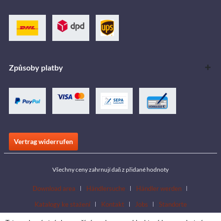
Způsoby platby
Vertrag widerrufen
Všechny ceny zahrnují daň z přidané hodnoty
Download area
Händlersuche
Händler werden
Katalogy ke stažení
Kontakt
Jobs
Standorte