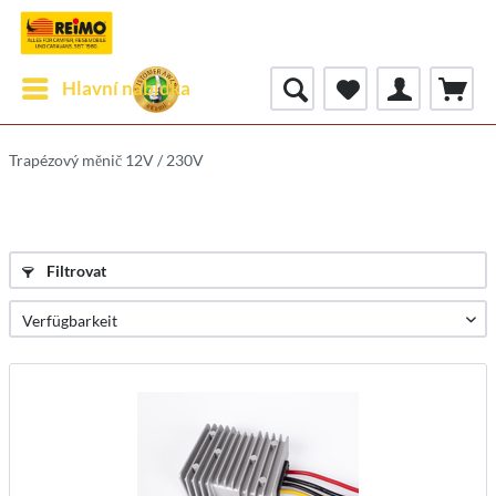
Hlavní nabídka
Trapézový měnič 12V / 230V
Filtrovat