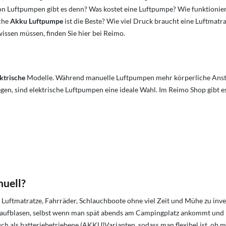
n Luftpumpen gibt es denn? Was kostet eine Luftpumpe? Wie funktionie
che
Akku Luftpumpe
ist die Beste?
Wie viel Druck braucht eine Luftmatra
issen müssen, finden Sie hier bei Reimo.
ktrische
Modelle. Während manuelle Luftpumpen mehr körperliche Anstr
gen, sind elektrische Luftpumpen eine ideale Wahl. Im Reimo Shop gibt 
uell?
 Luftmatratze, Fahrräder, Schlauchboote ohne viel Zeit und Mühe zu inve
s aufblasen, selbst wenn man spät abends am Campingplatz ankommt und 
ch als batteriebetriebene (AKKU)Varianten, sodass man flexibel ist, ob m