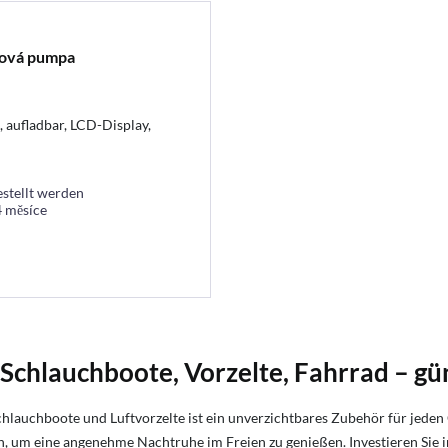
ová pumpa
 aufladbar, LCD-Display,
estellt werden
 4 měsíce
 Schlauchboote, Vorzelte, Fahrrad – gü
, Schlauchboote und Luftvorzelte ist ein unverzichtbares Zubehör für je
n, um eine angenehme Nachtruhe im Freien zu genießen. Investieren Sie 