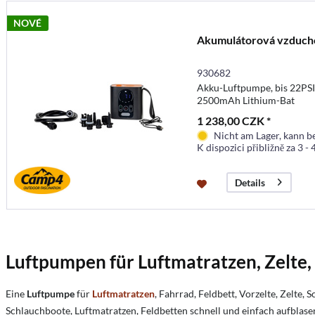
NOVÉ
Akumulátorová vzduch
930682
Akku-Luftpumpe, bis 22PSI,
2500mAh Lithium-Bat
1 238,00 CZK *
Nicht am Lager, kann b
K dispozici přibližně za 3 -
Details
Luftpumpen für Luftmatratzen, Zelte,
Eine
Luftpumpe
für
Luftmatratzen
, Fahrrad, Feldbett, Vorzelte, Zelte
Schlauchboote, Luftmatratzen, Feldbetten schnell und einfach aufblase