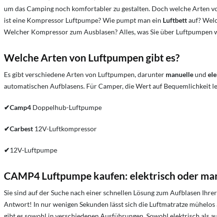
um das Camping noch komfortabler zu gestalten. Doch welche Arten vo
ist eine Kompressor Luftpumpe?
Wie pumpt man ein
Luftbett
auf?
Wel
Welcher Kompressor zum Ausblasen?
Alles, was Sie über Luftpumpen w
Welche Arten von Luftpumpen gibt es?
Es gibt verschiedene Arten von Luftpumpen, darunter
manuelle
und
ele
automatischen Aufblasens. Für Camper, die Wert auf Bequemlichkeit le
✔Camp4
Doppelhub-Luftpumpe
✔Carbest
12V-Luftkompressor
✔
12V-Luftpumpe
CAMP4 Luftpumpe kaufen: elektrisch oder man
Sie sind auf der Suche nach einer schnellen Lösung zum Aufblasen Ihrer
Antwort! In nur wenigen Sekunden lässt sich die Luftmatratze mühelo
gibt es sowohl in verschiedenen Ausführungen. Sowohl elektrisch als au