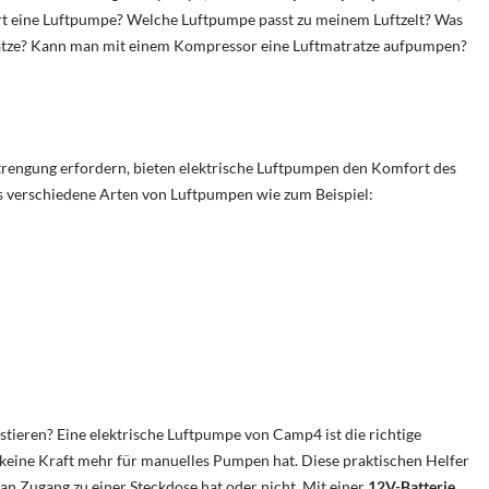
rt eine Luftpumpe? Welche Luftpumpe passt zu meinem Luftzelt? Was
tze?
Kann man mit einem Kompressor eine Luftmatratze aufpumpen?
engung erfordern, bieten elektrische Luftpumpen den Komfort des
es verschiedene Arten von Luftpumpen wie zum Beispiel:
stieren? Eine elektrische Luftpumpe von Camp4 ist die richtige
keine Kraft mehr für manuelles Pumpen hat. Diese praktischen Helfer
an Zugang zu einer Steckdose hat oder nicht. Mit einer
12V-Batterie