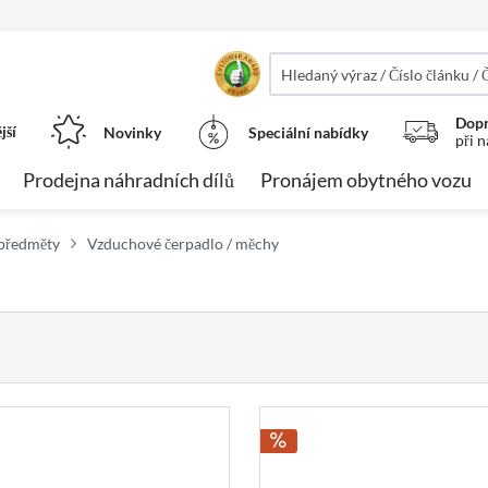
Dopr
jší
Novinky
Speciální nabídky
při 
Prodejna náhradních dílů
Pronájem obytného vozu
předměty
Vzduchové čerpadlo / měchy