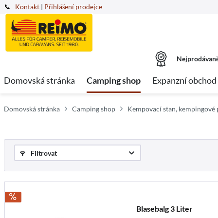
Kontakt
|
Přihlášení prodejce
Nejprodávaně
Domovská stránka
Camping shop
Expanzní obchod
Domovská stránka
Camping shop
Kempovací stan, kempingové 
Filtrovat
Blasebalg 3 Liter