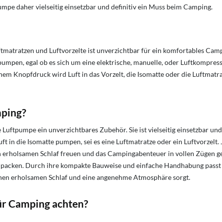
mpe daher vielseitig einsetzbar und definitiv ein Muss beim Camping.
uftmatratzen und Luftvorzelte ist unverzichtbar für ein komfortables 
umpen, egal ob es sich um eine elektrische, manuelle, oder Luftkompresso
nem Knopfdruck wird Luft in das Vorzelt, die Isomatte oder die Luftmatr
mping?
 Luftpumpe ein unverzichtbares Zubehör. Sie ist vielseitig einsetzbar und
 in die Isomatte pumpen, sei es eine Luftmatratze oder ein Luftvorzelt.
 erholsamen Schlaf freuen und das Campingabenteuer in vollen Zügen gen
packen. Durch ihre kompakte Bauweise und einfache Handhabung passt s
einen erholsamen Schlaf und eine angenehme Atmosphäre sorgt.
ür Camping achten
?