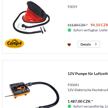
93059
94,10 CZK
111,00 CZK *
Sofort verfügbar. Liefer
Details
12V Pumpe für Luftzelt
930681
12V Elektrische Hochdruc
1 487,00 CZK *
Sofort versandfertig. Li