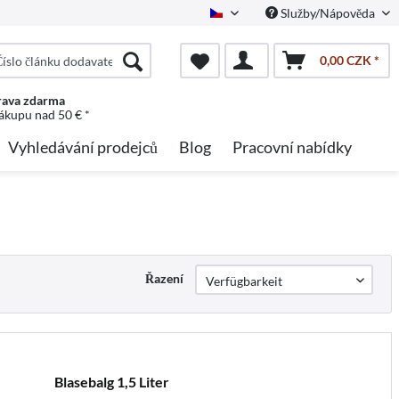
Služby/Nápověda
Czech
0,00 CZK *
ava zdarma
nákupu nad 50 € *
Vyhledávání prodejců
Blog
Pracovní nabídky
Řazení
Blasebalg 1,5 Liter