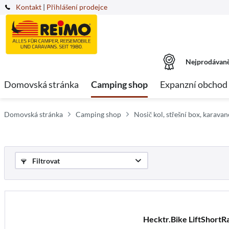
Kontakt
|
Přihlášení prodejce
Nejprodávaně
Domovská stránka
Camping shop
Expanzní obchod
Domovská stránka
Camping shop
Nosič kol, střešní box, karavan
Filtrovat
Hecktr.Bike LiftShortRa