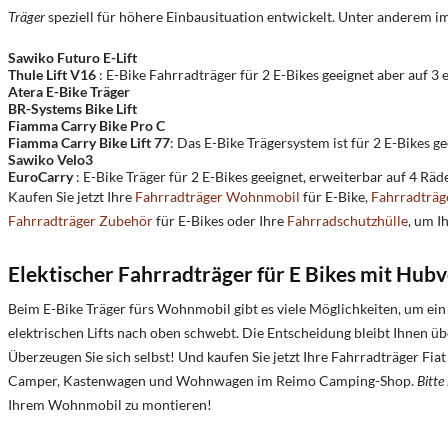
Träger
speziell für höhere Einbausituation entwickelt. Unter anderem 
Sawiko Futuro E-Lift
Thule Lift V16
: E-Bike Fahrradträger für 2 E-Bikes geeignet aber auf 
Atera E-Bike Träger
BR-Systems Bike Lift
Fiamma Carry Bike Pro C
Fiamma Carry Bike Lift 77
: Das E-Bike Trägersystem ist für 2 E-Bikes 
Sawiko Velo3
EuroCarry
: E-Bike Träger für 2 E-Bikes geeignet, erweiterbar auf 4 Rä
Kaufen Sie jetzt Ihre
Fahrradträger Wohnmobil
für E-Bike,
Fahrradträg
Fahrradträger Zubehör
für E-Bikes oder Ihre
Fahrradschutzhülle
, um I
Elektischer Fahrradträger für E Bikes mit Hub
Beim E-Bike Träger fürs Wohnmobil gibt es viele Möglichkeiten, um ein
elektrischen Lifts nach oben schwebt. Die Entscheidung bleibt Ihnen ü
Überzeugen Sie sich selbst! Und kaufen Sie jetzt Ihre Fahrradträger F
Camper, Kastenwagen und Wohnwagen im Reimo Camping-Shop.
Bitte
Ihrem Wohnmobil zu montieren!