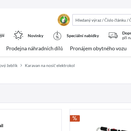
Dopr
jší
Novinky
Speciální nabídky
při 
Prodejna náhradních dílů
Pronájem obytného vozu
ový žebřík
Karavan na nosič elektrokol
il