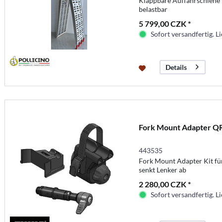
Klappbare Auffahrschiene (
belastbar
5 799,00 CZK *
Sofort versandfertig. Li
Details
Fork Mount Adapter Q
443535
Fork Mount Adapter Kit f
senkt Lenker ab
2 280,00 CZK *
Sofort versandfertig. Li