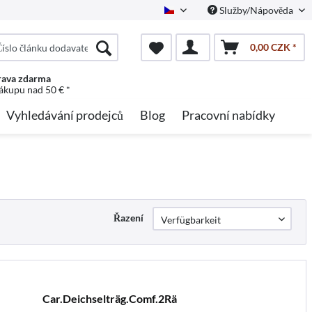
Služby/Nápověda
Czech
0,00 CZK *
ava zdarma
nákupu nad 50 € *
Vyhledávání prodejců
Blog
Pracovní nabídky
Řazení
Car.Deichselträg.Comf.2Rä