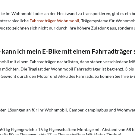
ke im Wohnmobil oder an der Heckwand zu transportieren, gibt es ein br
nterschiedliche
Fahrradträger Wohnmobil
, Trägersysteme für Wohnmobi
Ducato zeichnen sich nicht nur durch ihre höhere Zuladung aus, sondern
kann ich mein E-Bike mit einem Fahrradträger s
obil mit einem Fahrradträger nachrüsten, dann stehen verschiedene Mög
en möchten. Die Traglast der Wohnmobil Fahrradträger ist begrenzt. 3 bi
e Gewicht durch den Motor und Akku des Fahrrads. So können Sie Ihre E-B
en Lösungen an für Ihr Wohnmobil, Camper, campingbus und Wohnwagen.
: 60 kg Eigengewicht: 16 kg Eigenschaften: Montage mit Abstand von 68 b
raft: 50 kg Eigengewicht: 17 kg Eigenschaften: Mit Motor(Option)