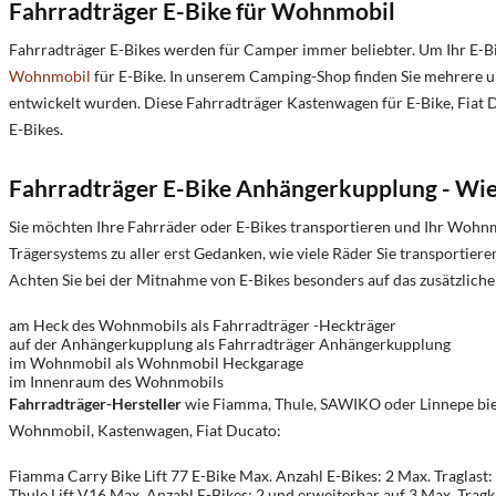
Fahrradträger E-Bike für Wohnmobil
Fahrradträger E-Bikes werden für Camper immer beliebter. Um Ihr E-Bi
Wohnmobil
für E-Bike. In unserem Camping-Shop finden Sie mehrere u
entwickelt wurden. Diese Fahrradträger Kastenwagen für E-Bike, Fiat 
E-Bikes.
Fahrradträger E-Bike Anhängerkupplung - Wie 
Sie möchten Ihre Fahrräder oder E-Bikes transportieren und Ihr Wohnm
Trägersystems zu aller erst Gedanken, wie viele Räder Sie transportier
Achten Sie bei der Mitnahme von E-Bikes besonders auf das zusätzlich
am Heck des Wohnmobils als Fahrradträger -Heckträger
auf der Anhängerkupplung als Fahrradträger Anhängerkupplung
im Wohnmobil als Wohnmobil Heckgarage
im Innenraum des Wohnmobils
Fahrradträger-Hersteller
wie Fiamma, Thule, SAWIKO oder Linnepe biet
Wohnmobil, Kastenwagen, Fiat Ducato:
Fiamma Carry Bike Lift 77 E-Bike Max. Anzahl E-Bikes: 2 Max. Traglast
Thule Lift V16 Max. Anzahl E-Bikes: 2 und erweiterbar auf 3 Max. Tragk