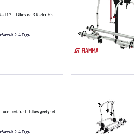
ail f.2 E-Bikes od.3 Räder bis
eferzeit 2-4 Tage.
xcellent für E-Bikes geeignet
eferzeit 2-4 Tage.