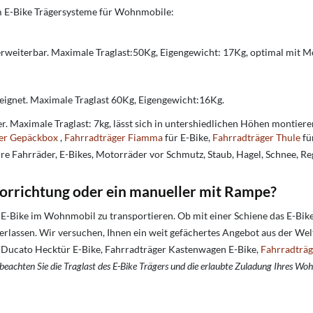
im E-Bike Trägersysteme für Wohnmobile:
3 erweiterbar. Maximale Traglast:50Kg, Eigengewicht: 17Kg, optimal mit M
geeignet. Maximale Traglast 60Kg, Eigengewicht:16Kg.
der. Maximale Traglast: 7kg, lässt sich in untershiedlichen Höhen montiere
er Gepäckbox
,
Fahrradträger Fiamma
für E-Bike,
Fahrradträger Thule
fü
hre Fahrräder, E-Bikes, Motorräder vor Schmutz, Staub, Hagel, Schnee, Re
vorrichtung oder ein manueller mit Rampe?
 E-Bike im Wohnmobil zu transportieren. Ob mit einer Schiene das E-Bike 
berlassen. Wir versuchen, Ihnen ein weit gefächertes Angebot aus der Wel
iat Ducato Hecktür E-Bike, Fahrradträger Kastenwagen E-Bike,
Fahrradträ
 beachten Sie die Traglast des E-Bike Trägers und die erlaubte Zuladung Ihres Wo