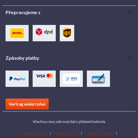
Přepravujeme s
Způsoby platby
Vertrag widerrufen
Všechny ceny zahrnují daň z přidané hodnoty
Download area
Händlersuche
Händler werden