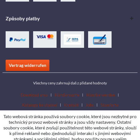
Způsoby platby
Vertrag widerrufen
Všechny ceny zahrnují daň z přidané hodnoty
Download area
Händlersuche
Händler werden
Katalogy ke stažení
Kontakt
Jobs
Standorte
Tato webová stránka používá soubory cookie, které jsou nezbytné pro
technický provoz webové stránky a jsou vždy nastaveny. Ostatní
soubory cookie, které zvyšují použitelnost této webové stránky, slouží
k přímé reklamě nebo zjednodušují interakci s jinými webovými
stránkami a sociálními sítěmi, budou použity pouze s vaším