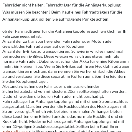
Fahrräder nicht halten. Fahrradträger für die Anhängerkupplung:
Was müssen Sie beachten? Beim Kauf eines Fahrradträgers für die
Anhängerkupplung, sollten Sie auf folgende Punkte achten:
ob der Fahrradträger für die Anhängerkupplung auch wirklich für Ihr
Fahrzeug geeignet ist.
Anzahl der zu transportierenden Fahrräder oder Motorräder
Gewicht des Fahrradträger auf der Kupplung
Anzahl der E-Bikes zu transportieren: Schwierig wird es manchmal
bei modernen E-Bikes. Diese wiegen von sich aus etwas mehr als
normale Fahrräder. Dabei sorgt schon der Akku für einige Kilogramm
mehr. Ein kleiner Tipp: Wenn Sie E-Bikes auf Ihrem Heckfahrradträger
transportieren möchten, dann nehmen Sie vorher einfach die Akkus
ab und verstauen Sie diese separat im Kofferraum. Somit erleichtern
Sie den Kupplungsträger.
Abstand zwischen den Fahrrädern: ein ausreichender
Sicherheitsabstand von mindestens 20cm sollte eingehalten werden.
Dadurch werden die teuren Fahrräder nicht beschädigt.
Fahrradträger für Anhängerkupplung sind mit einem Stromanschluss
ausgestattet. Darüber werden die Rückleuchten des Heckträgers mit
Strom versorgt. Ähnlich wie bei einem normalen Anhänger bieten
diese Leuchten eine Blinkerfunktion, das normale Rücklicht und ein
Rückfahrlicht. Moderne Fahrzeuge mit Anhängerkupplung sind mit
einer 13-poligen Steckdose ausgestattet. Sollten beim Kauf Ihrer
Fahrradträger
die Stromanschlüsse einmal nicht übereinstimmen,