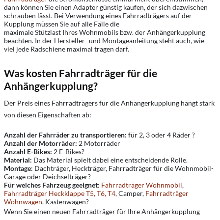
dann können Sie einen Adapter günstig kaufen, der sich dazwischen
schrauben lässt. Bei Verwendung eines Fahrradträgers auf der
Kupplung müssen Sie auf alle Fälle die
maximale Stützlast Ihres Wohnmobils bzw. der Anhängerkupplung
beachten. In der Hersteller- und Montageanleitung steht auch, wie
viel jede Radschiene maximal tragen darf.
Was kosten Fahrradträger für die
Anhängerkupplung?
Der Preis eines Fahrradträgers für die Anhängerkupplung hängt stark
von diesen Eigenschaften ab:
Anzahl der Fahrräder zu transportieren:
für 2, 3 oder 4 Räder ?
Anzahl der Motorräder:
2 Motorräder
Anzahl E-Bikes:
2 E-Bikes?
Material:
Das Material spielt dabei eine entscheidende Rolle.
Montage
: Dachträger, Heckträger, Fahrradträger für die Wohnmobil-
Garage oder Deichselträger?
Für welches Fahrzeug geeignet
:
Fahrradträger Wohnmobil
,
Fahrradträger Heckklappe T5, T6, T4
, Camper,
Fahrradträger
Wohnwagen
, Kastenwagen?
Wenn Sie einen neuen Fahrradträger für Ihre Anhängerkupplung