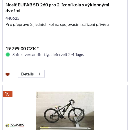
Nosič EUFAB SD 260 pro 2 jízdní kola s výklopnými
dveřmi
440625
Pro přepravu 2 jízdních kol na spojovacím zařízení přívěsu
19 799,00 CZK *
Sofort versandfertig. Lieferzeit 2-4 Tage.
Details