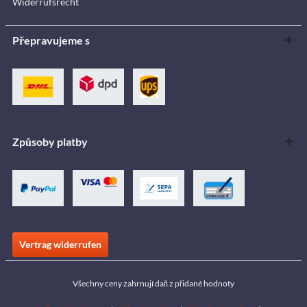
Widerrufsrecht
Přepravujeme s
Způsoby platby
Vertrag widerrufen
Všechny ceny zahrnují daň z přidané hodnoty