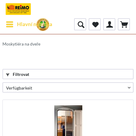
Hlavní nabídka
Moskytiéra na dveře
Filtrovat