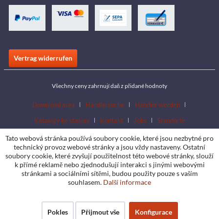
Vertrag widerrufen
Všechny ceny zahrnují daň z přidané hodnoty
Download area
Händlersuche
Händler werden
Katalogy ke stažení
Kontakt
Jobs
Standorte
Tato webová stránka používá soubory cookie, které jsou nezbytné pro
technický provoz webové stránky a jsou vždy nastaveny. Ostatní
soubory cookie, které zvyšují použitelnost této webové stránky, slouží
k přímé reklamě nebo zjednodušují interakci s jinými webovými
stránkami a sociálními sítěmi, budou použity pouze s vaším
souhlasem.
Další informace
Pokles
Přijmout vše
Konfigurace