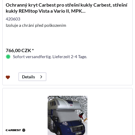
Ochranný kryt Carbest pro střešní kukly Carbest, střešní
kukly REMItop Vista a Vario II, MPK...
420603
Izoluje a chrání před poškozením
766,00 CZK *
Sofort versandfertig. Lieferzeit 2-4 Tage.
Details