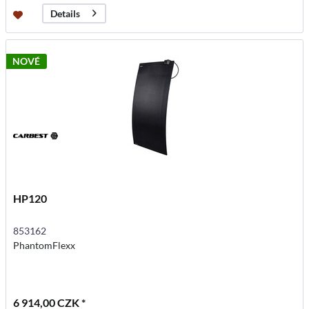
Details
NOVÉ
HP120
853162
PhantomFlexx
6 914,00 CZK *