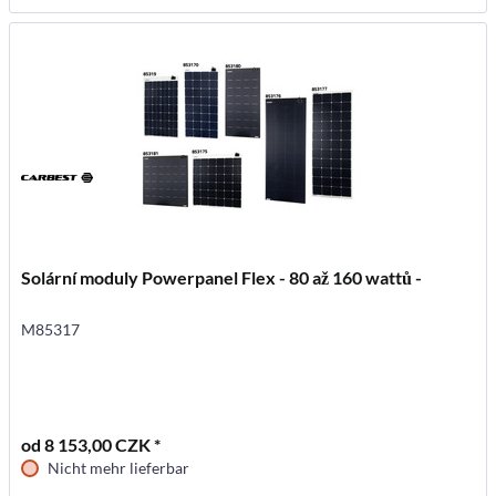
Solární moduly Powerpanel Flex - 80 až 160 wattů -
M85317
od 8 153,00 CZK *
Nicht mehr lieferbar