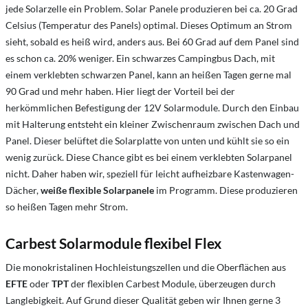
jede Solarzelle ein Problem. Solar Panele produzieren bei ca. 20 Grad
Celsius (Temperatur des Panels) optimal. Dieses Optimum an Strom
sieht, sobald es heiß wird, anders aus. Bei 60 Grad auf dem Panel sind
es schon ca. 20% weniger. Ein schwarzes Campingbus Dach, mit
einem verklebten schwarzen Panel, kann an heißen Tagen gerne mal
90 Grad und mehr haben. Hier liegt der Vorteil bei der
herkömmlichen Befestigung der 12V Solarmodule. Durch den Einbau
mit Halterung entsteht ein kleiner Zwischenraum zwischen Dach und
Panel. Dieser belüftet die Solarplatte von unten und kühlt sie so ein
wenig zurück. Diese Chance gibt es bei einem verklebten Solarpanel
nicht. Daher haben wir, speziell für leicht aufheizbare Kastenwagen-
Dächer,
weiße flexible Solarpanele
im Programm. Diese produzieren
so heißen Tagen mehr Strom.
Carbest Solarmodule flexibel Flex
Die monokristalinen Hochleistungszellen und die Oberflächen aus
EFTE
oder
TPT
der flexiblen Carbest Module, überzeugen durch
Langlebigkeit. Auf Grund dieser Qualität geben wir Ihnen gerne 3