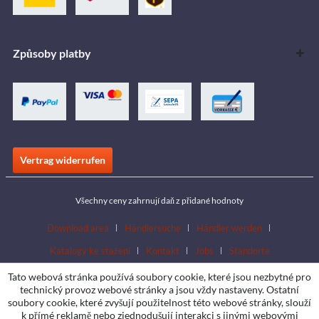
Způsoby platby
Vertrag widerrufen
Všechny ceny zahrnují daň z přidané hodnoty
Download area
Händlersuche
Händler werden
Katalogy ke stažení
Kontakt
Jobs
Standorte
Tato webová stránka používá soubory cookie, které jsou nezbytné pro
technický provoz webové stránky a jsou vždy nastaveny. Ostatní
soubory cookie, které zvyšují použitelnost této webové stránky, slouží
k přímé reklamě nebo zjednodušují interakci s jinými webovými