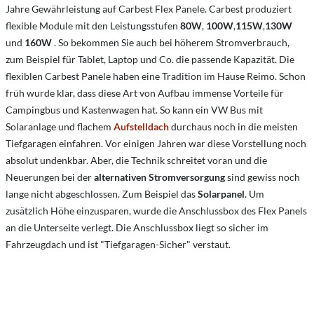
Jahre Gewährleistung auf Carbest Flex Panele. Carbest produziert
flexible Module mit den Leistungsstufen
80W
,
100W
,
115W
,
130W
und
160W
. So bekommen Sie auch bei höherem Stromverbrauch,
zum Beispiel für Tablet, Laptop und Co. die passende Kapazität. Die
flexiblen Carbest Panele haben eine Tradition im Hause Reimo. Schon
früh wurde klar, dass diese Art von Aufbau immense Vorteile für
Campingbus und Kastenwagen hat. So kann ein VW Bus mit
Solaranlage und flachem
Aufstelldach
durchaus noch in die meisten
Tiefgaragen einfahren. Vor einigen Jahren war diese Vorstellung noch
absolut undenkbar. Aber, die Technik schreitet voran und die
Neuerungen bei der
alternativen Stromversorgung
sind gewiss noch
lange nicht abgeschlossen. Zum Beispiel das
Solarpanel
. Um
zusätzlich Höhe einzusparen, wurde die Anschlussbox des Flex Panels
an die Unterseite verlegt. Die Anschlussbox liegt so sicher im
Fahrzeugdach und ist "Tiefgaragen-Sicher" verstaut.