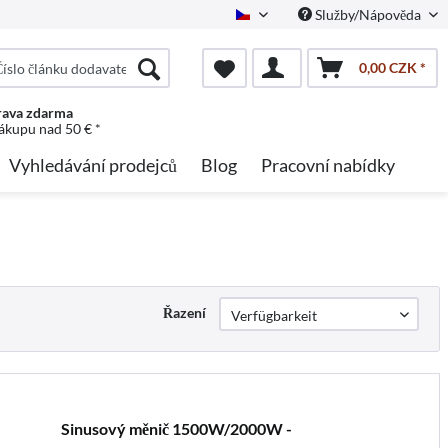
Služby/Nápověda
Czech
0,00 CZK *
ava zdarma
nákupu nad 50 € *
Vyhledávání prodejců
Blog
Pracovní nabídky
Řazení
Sinusový měnič 1500W/2000W -