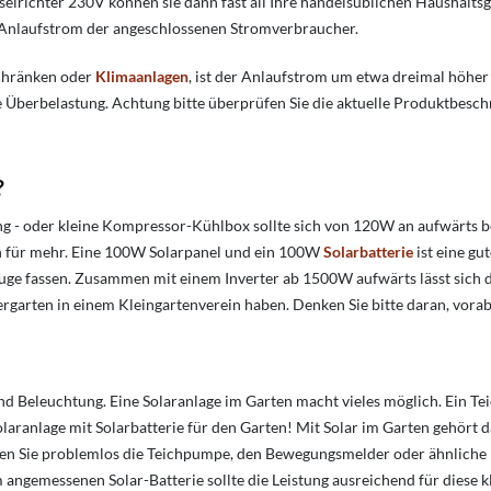
richter 230V können sie dann fast all Ihre handelsüblichen Haushaltsger
n Anlaufstrom der angeschlossenen Stromverbraucher.
schränken oder
Klimaanlagen
, ist der Anlaufstrom um etwa dreimal höhe
e Überbelastung. Achtung bitte überprüfen Sie die aktuelle Produktbesc
?
ng - oder kleine Kompressor-Kühlbox sollte sich von 120W an aufwärts b
h für mehr. Eine 100W Solarpanel und ein 100W
Solarbatterie
ist eine gu
Auge fassen. Zusammen mit einem Inverter ab 1500W aufwärts lässt sich d
rgarten in einem Kleingartenverein haben. Denken Sie bitte daran, vorab
d Beleuchtung. Eine Solaranlage im Garten macht vieles möglich. Ein Tei
aranlage mit Solarbatterie für den Garten! Mit Solar im Garten gehört d
lten Sie problemlos die Teichpumpe, den Bewegungsmelder oder ähnliche
ngemessenen Solar-Batterie sollte die Leistung ausreichend für diese kle