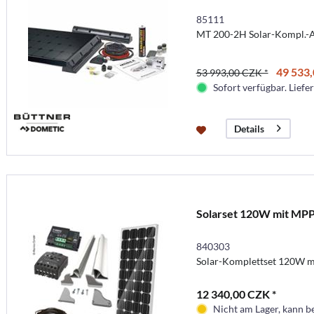
85111
MT 200-2H Solar-Kompl.-
49 533,
53 993,00 CZK *
Sofort verfügbar. Liefer
Details
Solarset 120W mit MP
840303
Solar-Komplettset 120W m
12 340,00 CZK *
Nicht am Lager, kann b