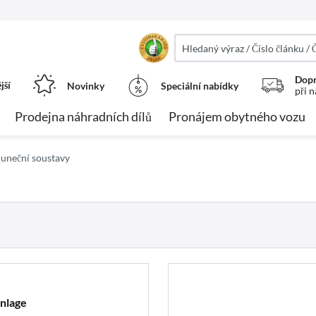
Dopr
jší
Novinky
Speciální nabídky
při 
Prodejna náhradních dílů
Pronájem obytného vozu
luneční soustavy
nlage