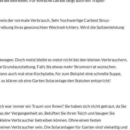
äte betreiben. Für einfache Geräte langt auch ein Trapez-
r wie der normale Verbrauch. Sehr hochwertige Carbest Sinus-
hreibung ihres gewünschten Wechselrichters. Wird die Spitzenleistung
ewegen. Doch meist bleibt es meist nicht bei den kleinen Verbrauchern.
te Grundausstattung. Falls Sie etwas mehr Stromvorrat wünschen,
ann auch mal eine Kochplatte, für zum Beispiel eine schnelle Suppe,
 zu klären ob eine Garten Solaranlage den Statuten entspricht!
ch war immer ein Traum von Ihnen? Sie haben sich nicht getraut, da Sie
as der Vergangenheit an. Belüften Sie ihren Teich und beugen Sie
 kleine Verbraucher betreiben können. Ohne einen festen
inen Verbraucher sein. Die Solaranlagen für Garten sind vielseitig und