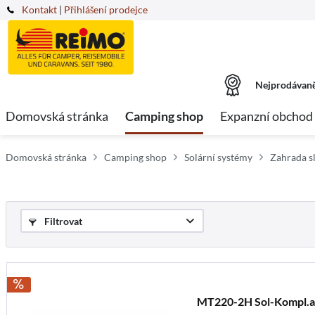
Kontakt
|
Přihlášení prodejce
Nejprodávaně
Domovská stránka
Camping shop
Expanzní obchod
Domovská stránka
Camping shop
Solární systémy
Zahrada s
Filtrovat
MT220-2H Sol-Kompl.a