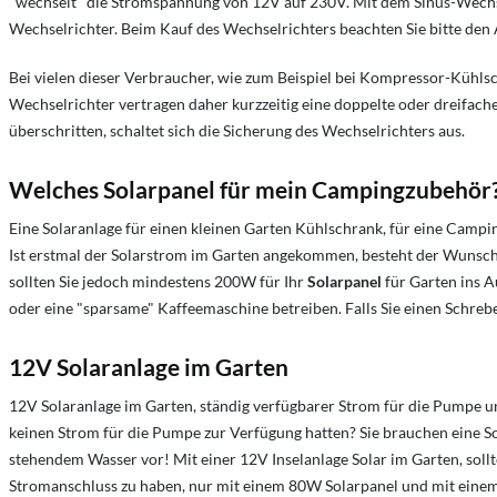
"wechselt" die Stromspannung von 12V auf 230V. Mit dem Sinus-Wechsel
Wechselrichter. Beim Kauf des Wechselrichters beachten Sie bitte de
Bei vielen dieser Verbraucher, wie zum Beispiel bei Kompressor-Kühl
Wechselrichter vertragen daher kurzzeitig eine doppelte oder dreifach
überschritten, schaltet sich die Sicherung des Wechselrichters aus.
Welches Solarpanel für mein Campingzubehör
Eine Solaranlage für einen kleinen Garten Kühlschrank, für eine Campi
Ist erstmal der Solarstrom im Garten angekommen, besteht der Wunsc
sollten Sie jedoch mindestens 200W für Ihr
Solarpanel
für Garten ins 
oder eine "sparsame" Kaffeemaschine betreiben. Falls Sie einen Schrebe
12V Solaranlage im Garten
12V Solaranlage im Garten, ständig verfügbarer Strom für die Pumpe un
keinen Strom für die Pumpe zur Verfügung hatten? Sie brauchen eine Sol
stehendem Wasser vor! Mit einer 12V Inselanlage Solar im Garten, sol
Stromanschluss zu haben, nur mit einem 80W Solarpanel und mit einem a