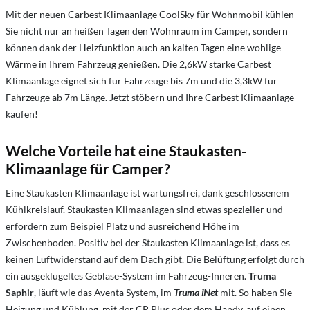
Mit der neuen Carbest Klimaanlage CoolSky für Wohnmobil kühlen
Sie nicht nur an heißen Tagen den Wohnraum im Camper, sondern
können dank der Heizfunktion auch an kalten Tagen eine wohlige
Wärme in Ihrem Fahrzeug genießen. Die 2,6kW starke Carbest
Klimaanlage eignet sich für Fahrzeuge bis 7m und die 3,3kW für
Fahrzeuge ab 7m Länge. Jetzt stöbern und Ihre Carbest Klimaanlage
kaufen!
Welche Vorteile hat eine Staukasten-
Klimaanlage für Camper?
Eine Staukasten Klimaanlage ist wartungsfrei, dank geschlossenem
Kühlkreislauf. Staukasten Klimaanlagen sind etwas spezieller und
erfordern zum Beispiel Platz und ausreichend Höhe im
Zwischenboden. Positiv bei der Staukasten Klimaanlage ist, dass es
keinen Luftwiderstand auf dem Dach gibt. Die Belüftung erfolgt durch
ein ausgeklügeltes Gebläse-System im Fahrzeug-Inneren.
Truma
Saphir
, läuft wie das Aventa System, im
Truma iNet
mit. So haben Sie
Heizung und Kühlung, mit der CP Plus oder dem Handy, auf einen