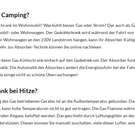
r Camping?
schrank im Wohnmobil?
Was kühlt besser Gas oder Strom?
Der auch als G
hnmobil- oder Wohnwagen. Der
Gaskühlschrank
wird während der Fahrt von d
r Wohnwagen an den 230V Landstrom hängen, kann ihr Absorber Kühlger
r zur Absorber-Technik können Sie online nachlesen
ie beim Gas Kühlschrank einfach auf den
Gasbetrieb
um. Der Absorber funk
tik. Die Automatik des Absorbers ändert die Energiezufuhr bei der Fah
ie einige nicht so schöne Überraschungen!
nk bei Hitze?
ng des Gas betriebenen Gerätes ist an die Außentemperatur gebunden. Das
, kann hohe Temperaturen nicht so gut vertragen. Die Gas Flamme währen
den Abgase, belüftet werden. Das geschieht durch Lüftungsgitter an d
erstützen. Diesen können Sie manuell zuschalten, viele dieser Lüfter, wi