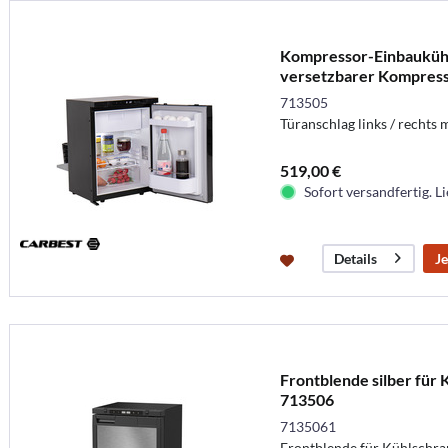
Kompressor-Einbaukühl
versetzbarer Kompresso
713505
Türanschlag links / rechts
519,00 €
Sofort versandfertig. Li
Je
Details
Frontblende silber für 
713506
7135061
Frontblende für Kühlschran