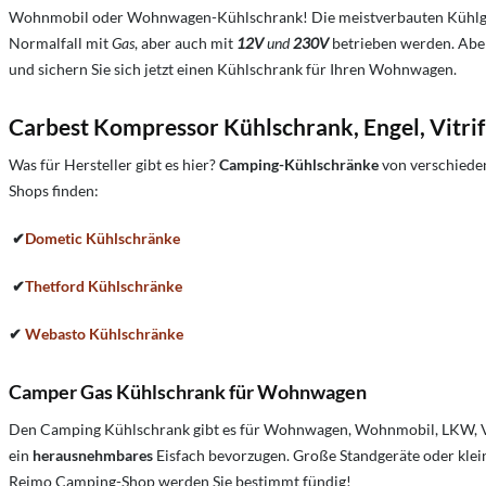
Wohnmobil oder Wohnwagen-Kühlschrank! Die meistverbauten Kühlg
Normalfall mit
Gas
, aber auch mit
12V
und
230V
betrieben werden. Aber
und sichern Sie sich jetzt einen Kühlschrank für Ihren Wohnwagen.
Carbest Kompressor Kühlschrank, Engel, Vitri
Was für Hersteller gibt es hier?
Camping-Kühlschränke
von verschieden
Shops finden:
✔
Dometic Kühlschränke
✔
Thetford Kühlschränke
✔
Webasto Kühlschränke
Camper Gas Kühlschrank für Wohnwagen
Den Camping Kühlschrank gibt es für Wohnwagen, Wohnmobil, LKW, Vor
ein
herausnehmbares
Eisfach bevorzugen. Große Standgeräte oder kle
Reimo Camping-Shop werden Sie bestimmt fündig!