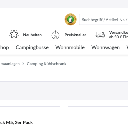
Versandko
r
Neuheiten
Preisknaller
ab 50 € Ei
Shop
Campingbusse
Wohnmobile
Wohnwagen
limaanlagen
Camping Kühlschrank
ck M5, 2er Pack