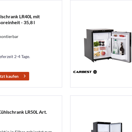
schrank LR40L mit
reinheit - 35,8 l
 montierbar
eferzeit 2-4 Tage.
tzt kaufen
Kühlschrank LR50L Art.
ktür in Silber gebürstet zum