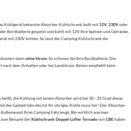
as Kühlgerät bekannte Absorber Kühlschrank läuft mit
12V
,
230V
oder
er Bordbatterie gespeist und kühlt mit 12V Ihre Speisen und Getränke.
ät mit 230V kühlen. So lässt der Camping Kühlschrank die
tioniert dann
ohne Strom.
So schonen Sie Ihre Bordbatterie. Die
rt nach dem Anhalten oder bei Landstrom. Reimo empfiehlt beim
 heißt, die Kühlung mit einem Absorber wird bei 30 - 35 Grad etwas
d des Gasbetriebs des tut Ihr übriges. Kühle muss her! Der Absorber-
er Außenwand Ihres Camping Fahrzeugs. Bei wirklich warmen
e zum Beispiel der
Kühlschrank Doppel-Lüfter Tornado
von
CBE
haben