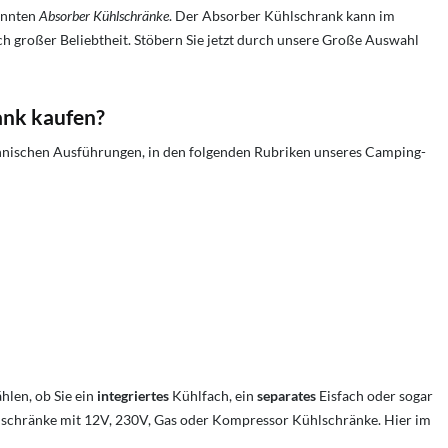
annten
Absorber Kühlschränke
. Der Absorber Kühlschrank kann im
h großer Beliebtheit. Stöbern Sie jetzt durch unsere Große Auswahl
ank kaufen?
chnischen Ausführungen, in den folgenden Rubriken unseres Camping-
len, ob Sie ein
integriertes
Kühlfach, ein
separates
Eisfach oder sogar
lschränke mit 12V, 230V, Gas oder Kompressor Kühlschränke. Hier im