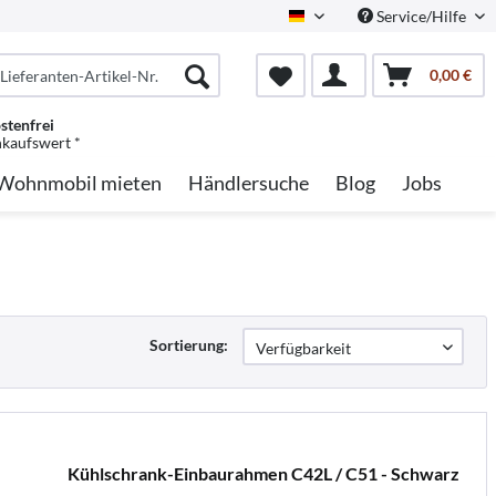
Service/Hilfe
German
0,00 €
stenfrei
nkaufswert *
Wohnmobil mieten
Händlersuche
Blog
Jobs
Sortierung:
Kühlschrank-Einbaurahmen C42L / C51 - Schwarz