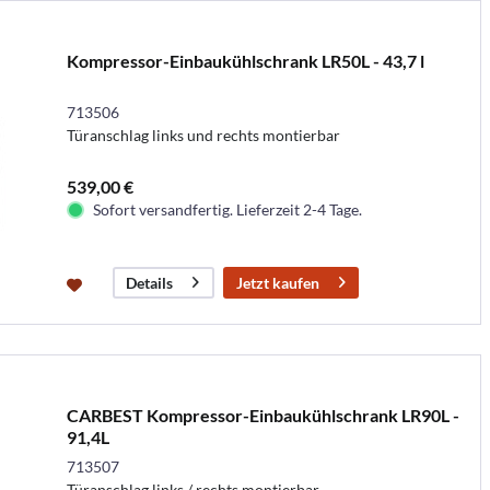
Kompressor-Einbaukühlschrank LR50L - 43,7 l
713506
Türanschlag links und rechts montierbar
539,00 €
Sofort versandfertig. Lieferzeit 2-4 Tage.
Jetzt kaufen
Details
CARBEST Kompressor-Einbaukühlschrank LR90L -
91,4L
713507
Türanschlag links / rechts montierbar