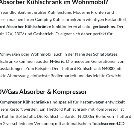
d Absorber Kühlschrank im Wohnmobil?
freundlichkeit mit großer Kühlleistung. Moderne Fronten und
eren machen Ihren Camping Kühlschrank zum wichtigen Bestandteil
ord Absorber Kühlschränke
funktionieren absolut
geräuschlos
. Der
t 12V, 230V und Gasbetrieb. Er eignet sich daher perfekt für
Wohnwagen oder Wohnmobil auch in der Nähe des Schlafplatzes
hlschränke kommen aus der
N-Serie.
Die neuesten Generationen von
usstattungen. Zum Beispiel: Der Thetford Kühlschrank
N4000
mit
kte Abmessung, einfachste Bedienbarkeit und
das leichte Gewicht
.
0V/Gas Absorber &
Kompressor
Kompressor Kühlschränke
sind speziell für Kastenwagen entwickelt
 sehr gestört werden. Ein Thetford Kühlschrank mit Kompressor ist
 Kühlmittel befüllt. Die Kühlschränke der N3000er Reihe von Thetford
e in 2 verschiedenen Versionen; mit automatischem
Touchscreen-LCD