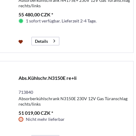
Absorberkühlschrank N4175E+ 230V 12V Gas Türanschlag
rechts/links
55 480,00 CZK *
1 sofort verfügbar. Lieferzeit 2-4 Tage.
Details
Abs.Kühlschr.N3150E re+li
713840
Absorberkühlschrank N3150E 230V 12V Gas Türanschlag
rechts/links
51 019,00 CZK *
Nicht mehr lieferbar