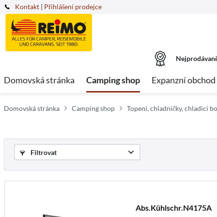
Kontakt
|
Přihlášení prodejce
Nejprodávaně
Domovská stránka
Camping shop
Expanzní obchod
Domovská stránka
Camping shop
Topení, chladničky, chladicí bo
Filtrovat
Abs.Kühlschr.N4175A