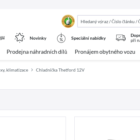
Dopr
jší
Novinky
Speciální nabídky
při 
Prodejna náhradních dílů
Pronájem obytného vozu
xy, klimatizace
Chladnička Thetford 12V