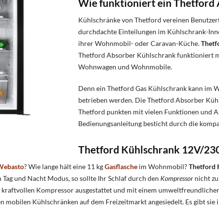
Wie funktioniert ein Thetfor
Kühlschränke von Thetford vereinen Benutzer
durchdachte Einteilungen im Kühlschrank-Inn
ihrer Wohnmobil- oder Caravan-Küche.
Thetf
Thetford Absorber Kühlschrank funktioniert mi
Wohnwagen und Wohnmobile.
Denn ein Thetford Gas Kühlschrank kann im 
betrieben werden. Die Thetford Absorber Kü
Thetford punkten mit vielen Funktionen und A
Bedienungsanleitung besticht
durch die kompa
Thetford Kühlschrank 12V/23
Webasto
?
Wie lange hält eine 11 kg
Gasflasche
im Wohnmobil?
Thetford 
Tag und Nacht Modus, so sollte Ihr Schlaf durch den
Kompressor
nicht zu
 kraftvollen Kompressor ausgestattet und mit einem umweltfreundlichen
sten mobilen Kühlschränken auf dem Freizeitmarkt angesiedelt. Es gibt si