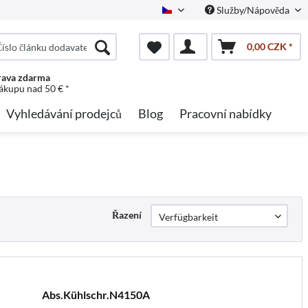
Služby/Nápověda
Czech
0,00 CZK *
ava zdarma
nákupu nad 50 € *
Vyhledávání prodejců
Blog
Pracovní nabídky
Řazení
Abs.Kühlschr.N4150A