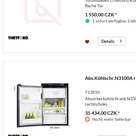
Türumbaukit f.Thetford 
flache Tür
1 550,00 CZK *
1 sofort verfügbar. Lief
Details
Abs.Kühlschr.N3100A r
713810
Absorberkühlschrank N31
rechts/links
35 434,00 CZK *
Nicht mehr lieferbar