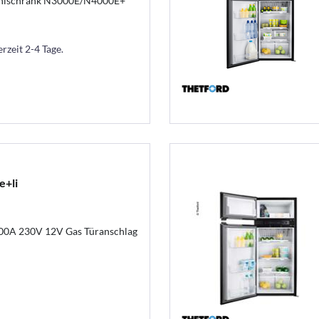
Kühlschrank N3000E/N4000E+
erzeit 2-4 Tage.
e+li
00A 230V 12V Gas Türanschlag