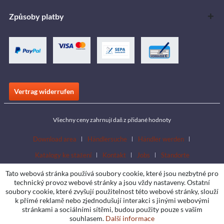
Způsoby platby
Vertrag widerrufen
Všechny ceny zahrnují daň z přidané hodnoty
Download area
Händlersuche
Händler werden
Katalogy ke stažení
Kontakt
Jobs
Standorte
Tato webová stránka používá soubory cookie, které jsou nezbytné pro
technický provoz webové stránky a jsou vždy nastaveny. Ostatní
soubory cookie, které zvyšují použitelnost této webové stránky, slouží
k přímé reklamě nebo zjednodušují interakci s jinými webovými
stránkami a sociálními sítěmi, budou použity pouze s vaším
souhlasem.
Další informace