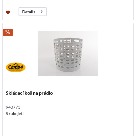
Details
Skládací koš na prádlo
940773
S rukojetí