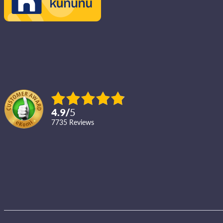
4.9
/
5
7735
reviews