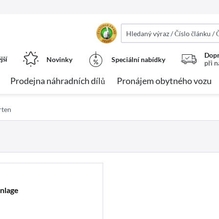
Dopr
jší
Novinky
Speciální nabídky
při 
Prodejna náhradních dílů
Pronájem obytného vozu
rten
nlage